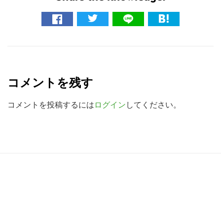
イ
ト
を
検
R
索
e
す
コメントを残す
る
a
d
コメントを投稿するには
ログイン
してください。
e
r
I
R
n
e
t
a
e
d