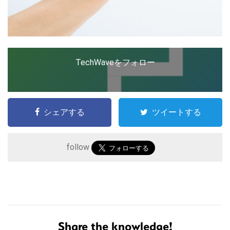
TechWaveをフォロー
シェアする
ツイートする
follow
こ
の
サ
Share the knowledge!