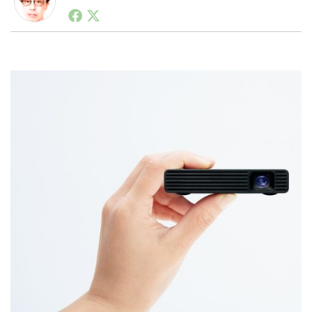
1990年代初頭から記者としてまた起業家としてITスタ
ートアップ業界のハードウェアからソフトウェアの事業
創出に関わる。シリコンバレーやEU等でのスタートア
LINE
暗号資産
ップを経験。日本ではネットエイジ等に所属、大手企業
の新規事業創出に協力。ブログやSNS、LINEなどの誕
生から普及成長までを最前線で見てきた生き字引として
注目される。通信キャリアのニュースポータルの創業デ
投資家登録
Drone
スクとして数億PV事業に。世界最大IT系メディア（ス
ペイン）の元日本編集長、World Innovation Lab(WiL)
などを経て、現在、スタートアップ支援側の取り組みに
特集
VR/AR
注力中。
Block Data Bank