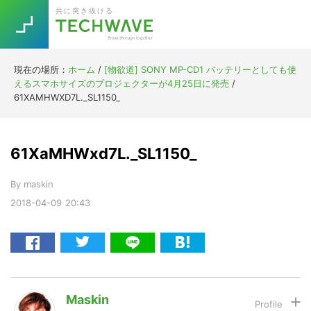
Skip
Skip
Skip
Skip
共に突き抜ける
to
to
to
to
primary
main
primary
footer
navigation
content
sidebar
現在の場所：
ホーム
/
[物欲道] SONY MP-CD1 バッテリーとしても使
Trend
えるスマホサイズのプロジェクターが4月25日に発売
/
今話題の注目キーワード
61XAMHWXD7L._SL1150_
Keywords
61XaMHWxd7L._SL1150_
5G
Asana
テレワーク
TOPICS
By
maskin
ニューノーマル
2018-04-09
20:43
[Startup]
RE:LIFE
[Voice Edition]
Re:Work
Daily
Weekly
Monthly
Maskin
[YouTube]
AI