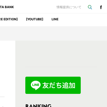
ATA BANK
情報提供について
CE EDITION]
[YOUTUBE]
LINE
最
初
の
サ
イ
ド
バ
RANKING