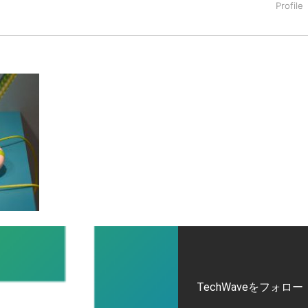
タートアップ業界のハードウェアからソフトウェアの事業創出に関わ
。日本ではネットエイジ等に所属、大手企業の新規事業創出に協
でを最前線で見てきた生き字引として注目される。通信キャリアのニ
T系メディア（スペイン）の元日本編集長、World Innovati
援側の取り組みに注力中。
TechWaveをフォロー