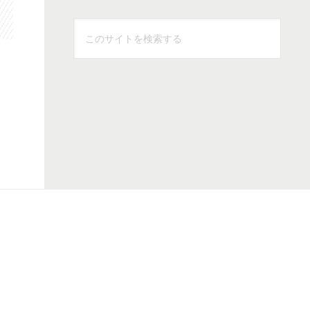
こ
の
サ
イ
ト
を
検
索
す
る