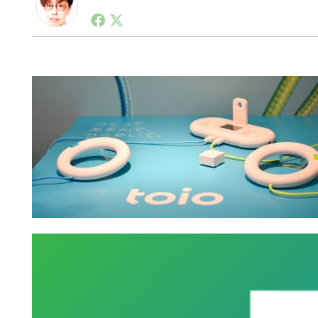
1990年代初頭から記者としてまた起業家としてITス
る。シリコンバレーやEU等でのスタートアップを経験
力。ブログやSNS、LINEなどの誕生から普及成長ま
ュースポータルの創業デスクとして数億PV事業に。世界最大I
on Lab(WiL)などを経て、現在、スタートアップ支