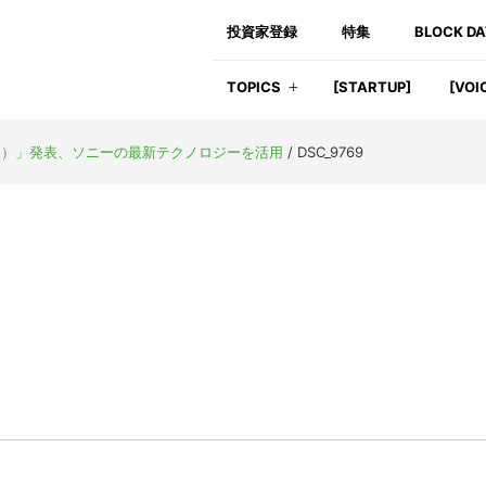
投資家登録
特集
BLOCK D
TOPICS
[STARTUP]
[VOI
イオ）」発表、ソニーの最新テクノロジーを活用
/
DSC_9769