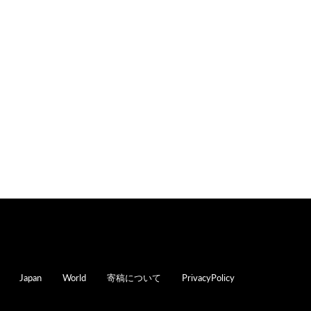
oter
Japan
World
寄稿について
PrivacyPolicy