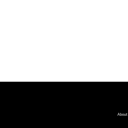
Fo
About