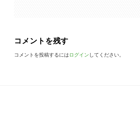
索
す
R
る
e
コメントを残す
a
d
コメントを投稿するには
ログイン
してください。
e
r
R
I
e
n
a
t
d
e
e
r