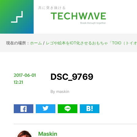
Skip
Skip
Skip
Skip
共に突き抜ける
to
to
to
to
primary
main
primary
footer
navigation
content
sidebar
現在の場所：
ホーム
/
レゴや絵本をIOT化させるおもちゃ「TOIO（ト
DSC_9769
2017-06-01
12:21
By
maskin
Maskin