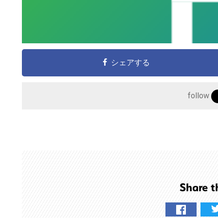
シェアする
follow
こ
の
サ
イ
Share t
ト
を
検