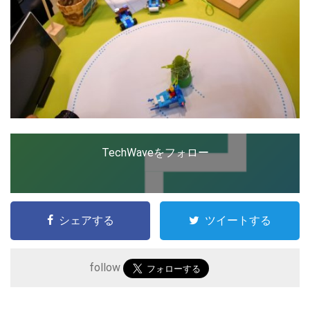
TechWaveをフォロー
シェアする
ツイートする
follow
こ
の