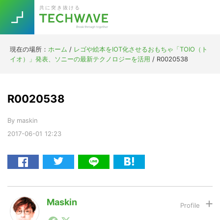
Skip
Skip
Skip
Skip
共に突き抜ける
to
to
to
to
primary
main
primary
footer
navigation
content
sidebar
現在の場所：
ホーム
/
レゴや絵本をIOT化させるおもちゃ「TOIO（ト
Trend
イオ）」発表、ソニーの最新テクノロジーを活用
/
R0020538
今話題の注目キーワード
Keywords
R0020538
5G
Asana
テレワーク
TOPICS
By
maskin
ニューノーマル
2017-06-01
12:23
[Startup]
RE:LIFE
[Voice Edition]
Re:Work
Daily
Weekly
Monthly
Maskin
1990年代初頭から記者としてまた起業家としてITスタ
[YouTube]
AI