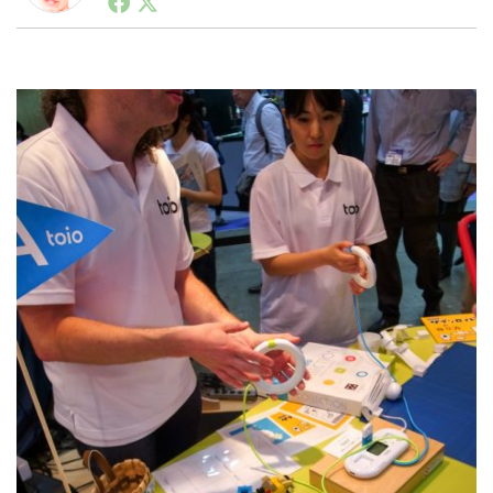
ートアップ業界のハードウェアからソフトウェアの事業
創出に関わる。シリコンバレーやEU等でのスタートア
ップを経験。日本ではネットエイジ等に所属、大手企業
LINE
暗号資産
の新規事業創出に協力。ブログやSNS、LINEなどの誕
生から普及成長までを最前線で見てきた生き字引として
注目される。通信キャリアのニュースポータルの創業デ
スクとして数億PV事業に。世界最大IT系メディア（ス
投資家登録
Drone
ペイン）の元日本編集長、World Innovation Lab(WiL)
などを経て、現在、スタートアップ支援側の取り組みに
注力中。
特集
VR/AR
Block Data Bank