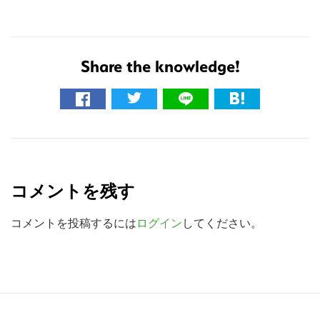
サ
イ
ト
Share the knowledge!
を
検
索
す
R
る
e
コメントを残す
a
d
コメントを投稿するには
ログイン
してください。
e
r
I
R