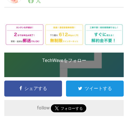
ートアップ業界のハードウェアからソフトウェアの事業
創出に関わる。シリコンバレーやEU等でのスタートア
ップを経験。日本ではネットエイジ等に所属、大手企業
LINE
暗号資産
の新規事業創出に協力。ブログやSNS、LINEなどの誕
生から普及成長までを最前線で見てきた生き字引として
注目される。通信キャリアのニュースポータルの創業デ
スクとして数億PV事業に。世界最大IT系メディア（ス
投資家登録
Drone
ペイン）の元日本編集長、World Innovation Lab(WiL)
などを経て、現在、スタートアップ支援側の取り組みに
注力中。
特集
VR/AR
TechWaveをフォロー
Block Data Bank
シェアする
ツイートする
follow