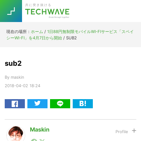
Skip
Skip
Skip
Skip
共に突き抜ける
to
to
to
to
primary
main
primary
footer
navigation
content
sidebar
現在の場所：
ホーム
/
1日88円無制限モバイルWI-FIサービス「スペイ
Trend
シーWI-FI」を4月7日から開始
/
SUB2
今話題の注目キーワード
Keywords
sub2
5G
Asana
テレワーク
TOPICS
By
maskin
ニューノーマル
2018-04-02
18:24
[Startup]
RE:LIFE
[Voice Edition]
Re:Work
Daily
Weekly
Monthly
Maskin
1990年代初頭から記者としてまた起業家としてITスタ
[YouTube]
AI