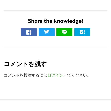
Share the knowledge!
こ
R
の
e
サ
コメントを残す
a
イ
ト
d
コメントを投稿するには
ログイン
してください。
を
e
検
r
索
I
R
す
る