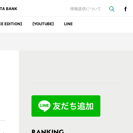
ATA BANK
情報提供について
CE EDITION]
[YOUTUBE]
LINE
最
初
の
サ
イ
ド
バ
RANKING