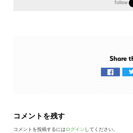
follow
サ
イ
ト
を
検
索
す
Share t
る
R
e
コメントを残す
a
d
コメントを投稿するには
ログイン
してください。