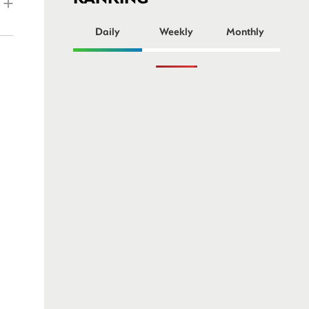
ー
Daily
Weekly
Monthly