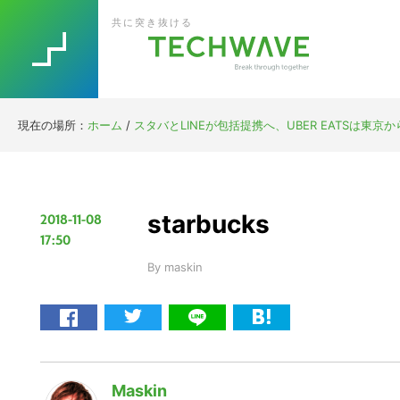
Skip
Skip
Skip
Skip
共に突き抜ける
to
to
to
to
primary
main
primary
footer
navigation
content
sidebar
現在の場所：
ホーム
/
スタバとLINEが包括提携へ、UBER EATSは東京
starbucks
2018-11-08
17:50
By
maskin
Maskin