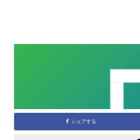
シェアする
こ
の