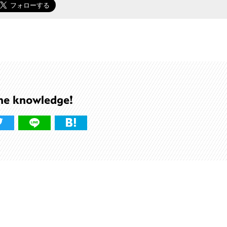
he knowledge!