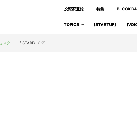
投資家登録
特集
BLOCK D
TOPICS
[STARTUP]
[VOI
からスタート
/
STARBUCKS