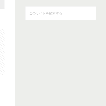
こ
の
サ
イ
ト
を
検
索
す
る