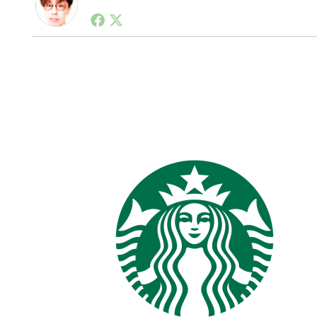
1990年代初頭から記者としてまた起業家としてITス
る。シリコンバレーやEU等でのスタートアップを経験
力。ブログやSNS、LINEなどの誕生から普及成長ま
ュースポータルの創業デスクとして数億PV事業に。世界最大I
on Lab(WiL)などを経て、現在、スタートアップ支