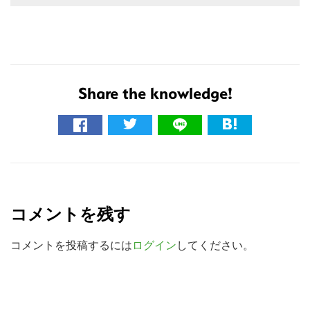
Share the knowledge!
こ
の
R
サ
e
イ
コメントを残す
a
ト
を
d
コメントを投稿するには
ログイン
してください。
検
e
索
r
す