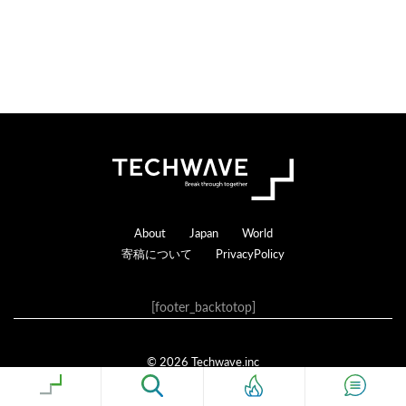
c
t
i
o
n
s
Footer
About
Japan
World
寄稿について
PrivacyPolicy
[footer_backtotop]
© 2026 Techwave.inc
Genesis Framework
·
WordPress
·
ログイン