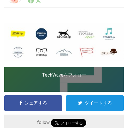
ートアップ業界のハードウェアからソフトウェアの事業
創出に関わる。シリコンバレーやEU等でのスタートア
ップを経験。日本ではネットエイジ等に所属、大手企業
LINE
暗号資産
の新規事業創出に協力。ブログやSNS、LINEなどの誕
生から普及成長までを最前線で見てきた生き字引として
注目される。通信キャリアのニュースポータルの創業デ
スクとして数億PV事業に。世界最大IT系メディア（ス
投資家登録
Drone
ペイン）の元日本編集長、World Innovation Lab(WiL)
などを経て、現在、スタートアップ支援側の取り組みに
注力中。
特集
VR/AR
TechWaveをフォロー
Block Data Bank
シェアする
ツイートする
follow