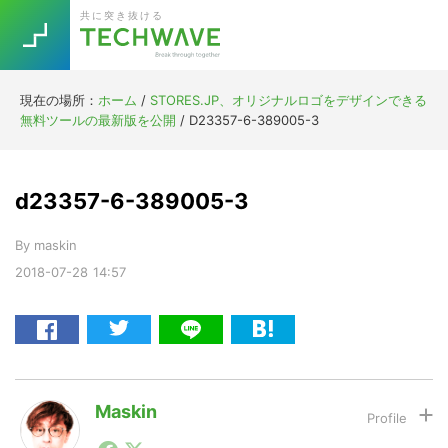
Skip
Skip
Skip
Skip
共に突き抜ける
to
to
to
to
primary
main
primary
footer
navigation
content
sidebar
現在の場所：
ホーム
/
STORES.JP、オリジナルロゴをデザインできる
Trend
無料ツールの最新版を公開
/
D23357-6-389005-3
今話題の注目キーワード
Keywords
d23357-6-389005-3
5G
Asana
テレワーク
TOPICS
By
maskin
ニューノーマル
2018-07-28
14:57
[Startup]
RE:LIFE
[Voice Edition]
Re:Work
Daily
Weekly
Monthly
Maskin
1990年代初頭から記者としてまた起業家としてITスタ
[YouTube]
AI