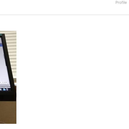
タートアップ業界のハードウェアからソフトウェアの事業創出に関わ
。日本ではネットエイジ等に所属、大手企業の新規事業創出に協
でを最前線で見てきた生き字引として注目される。通信キャリアのニ
T系メディア（スペイン）の元日本編集長、World Innovati
援側の取り組みに注力中。