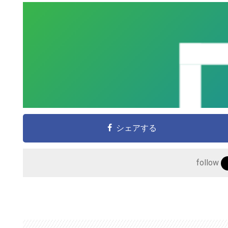
シェアする
follow
こ
の
サ
イ