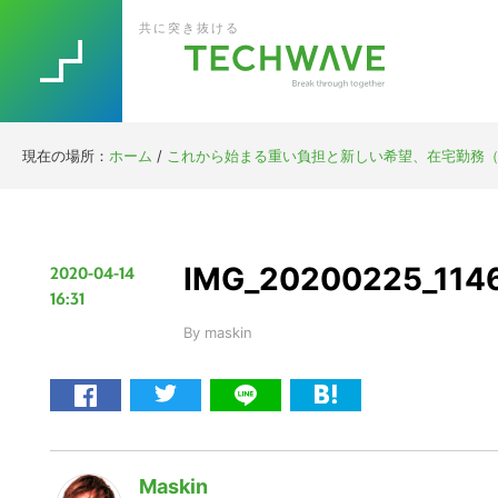
Skip
Skip
Skip
Skip
共に突き抜ける
to
to
to
to
primary
main
primary
footer
navigation
content
sidebar
現在の場所：
ホーム
/
これから始まる重い負担と新しい希望、在宅勤務（
IMG_20200225_1146
2020-04-14
16:31
By
maskin
Maskin