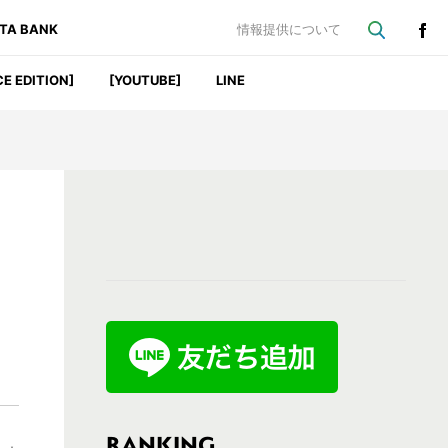
ATA BANK
情報提供について
CE EDITION]
[YOUTUBE]
LINE
最
初
の
サ
イ
ド
バ
RANKING