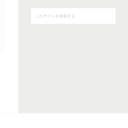
こ
の
サ
イ
ト
を
検
索
す
る