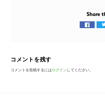
ト
を
Share t
検
索
す
る
R
e
コメントを残す
a
d
コメントを投稿するには
ログイン
してください。
e
r
R
I