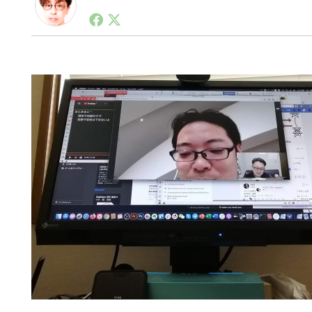
1990年代初頭から記者としてまた起業家としてITス
る。シリコンバレーやEU等でのスタートアップを経験
力。ブログやSNS、LINEなどの誕生から普及成長ま
ュースポータルの創業デスクとして数億PV事業に。世界最大I
on Lab(WiL)などを経て、現在、スタートアップ支