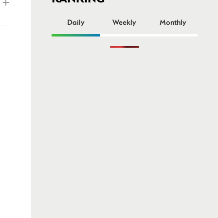
ー
Daily
Weekly
Monthly