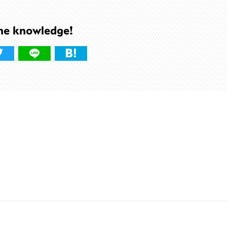
he knowledge!