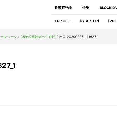
投資家登録
特集
BLOCK D
TOPICS
[STARTUP]
[VOI
テレワーク）25年超経験者の生存術
/
IMG_20200225_114627_1
27_1