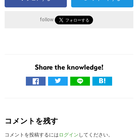
follow
Share the knowledge!
こ
の
サ
R
イ
e
ト
コメントを残す
を
a
検
d
コメントを投稿するには
ログイン
してください。