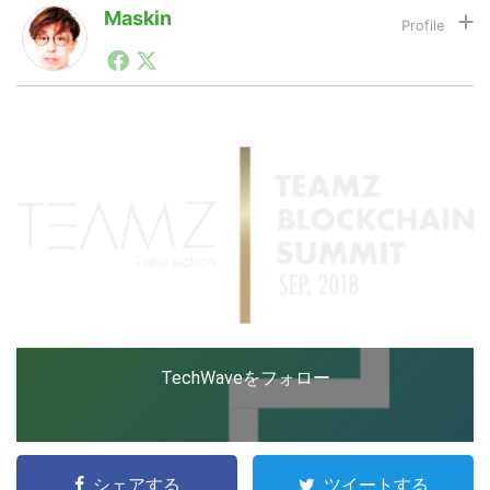
Maskin
1990年代初頭から記者としてまた起業家としてITスタ
LINE
暗号資産
ートアップ業界のハードウェアからソフトウェアの事業
創出に関わる。シリコンバレーやEU等でのスタートア
ップを経験。日本ではネットエイジ等に所属、大手企業
の新規事業創出に協力。ブログやSNS、LINEなどの誕
投資家登録
Drone
生から普及成長までを最前線で見てきた生き字引として
注目される。通信キャリアのニュースポータルの創業デ
スクとして数億PV事業に。世界最大IT系メディア（ス
ペイン）の元日本編集長、World Innovation Lab(WiL)
特集
VR/AR
などを経て、現在、スタートアップ支援側の取り組みに
注力中。
Block Data Bank
TechWaveをフォロー
シェアする
ツイートする