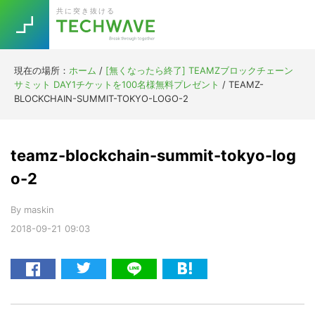
Skip
Skip
Skip
Skip
共に突き抜ける
to
to
to
to
primary
main
primary
footer
navigation
content
sidebar
現在の場所：
ホーム
/
[無くなったら終了] TEAMZブロックチェーン
Trend
サミット DAY1チケットを100名様無料プレゼント
/
TEAMZ-
今話題の注目キーワード
BLOCKCHAIN-SUMMIT-TOKYO-LOGO-2
Keywords
teamz-blockchain-summit-tokyo-log
5G
Asana
テレワーク
TOPICS
o-2
ニューノーマル
By
maskin
[Startup]
RE:LIFE
2018-09-21
09:03
[Voice Edition]
Re:Work
Daily
Weekly
Monthly
[YouTube]
AI