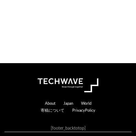
n
r
s
a
c
t
i
o
n
s
Footer
About
Japan
World
寄稿について
PrivacyPolicy
[footer_backtotop]