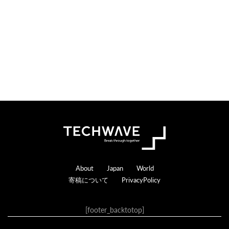
n
r
s
a
c
t
i
o
n
s
Footer
About
Japan
World
寄稿について
PrivacyPolicy
[footer_backtotop]