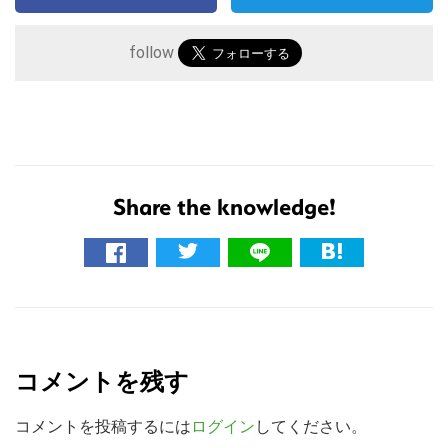
follow
Share the knowledge!
こ
の
サ
R
イ
e
ト
コメントを残す
を
a
検
d
コメントを投稿するには
ログイン
してください。
索