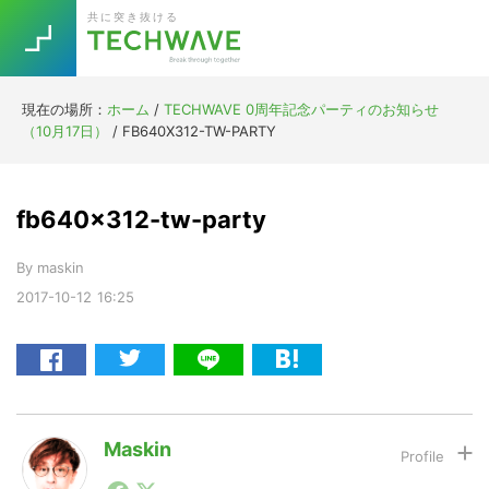
Skip
Skip
Skip
Skip
共に突き抜ける
to
to
to
to
primary
main
primary
footer
navigation
content
sidebar
現在の場所：
ホーム
/
TECHWAVE 0周年記念パーティのお知らせ
Trend
（10月17日）
/
FB640X312-TW-PARTY
今話題の注目キーワード
Keywords
fb640x312-tw-party
5G
Asana
テレワーク
TOPICS
By
maskin
ニューノーマル
2017-10-12
16:25
[Startup]
RE:LIFE
[Voice Edition]
Re:Work
Daily
Weekly
Monthly
Maskin
1990年代初頭から記者としてまた起業家としてITスタ
[YouTube]
AI