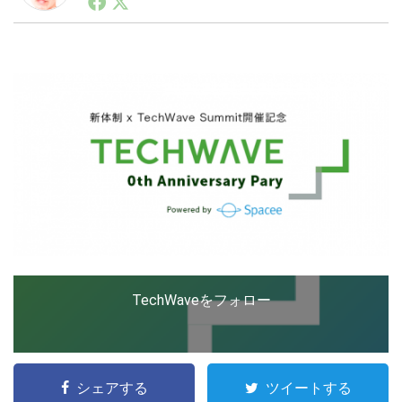
ートアップ業界のハードウェアからソフトウェアの事業
創出に関わる。シリコンバレーやEU等でのスタートア
ップを経験。日本ではネットエイジ等に所属、大手企業
LINE
暗号資産
の新規事業創出に協力。ブログやSNS、LINEなどの誕
生から普及成長までを最前線で見てきた生き字引として
注目される。通信キャリアのニュースポータルの創業デ
スクとして数億PV事業に。世界最大IT系メディア（ス
投資家登録
Drone
ペイン）の元日本編集長、World Innovation Lab(WiL)
などを経て、現在、スタートアップ支援側の取り組みに
注力中。
特集
VR/AR
Block Data Bank
TechWaveをフォロー
シェアする
ツイートする