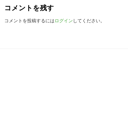
e
検
コメントを残す
a
索
す
d
コメントを投稿するには
ログイン
してください。
る
e
r
I
R
n
e
t
a
e
d
r
e
a
r
c
I
t
n