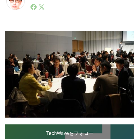
1990年代初頭から記者としてまた起業家としてITスタ
ートアップ業界のハードウェアからソフトウェアの事業
創出に関わる。シリコンバレーやEU等でのスタートア
LINE
暗号資産
ップを経験。日本ではネットエイジ等に所属、大手企業
の新規事業創出に協力。ブログやSNS、LINEなどの誕
生から普及成長までを最前線で見てきた生き字引として
注目される。通信キャリアのニュースポータルの創業デ
投資家登録
Drone
スクとして数億PV事業に。世界最大IT系メディア（ス
ペイン）の元日本編集長、World Innovation Lab(WiL)
などを経て、現在、スタートアップ支援側の取り組みに
特集
VR/AR
注力中。
Block Data Bank
TechWaveをフォロー