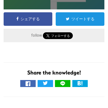
シェアする
ツイートする
follow
こ
Share the knowledge!
の
サ
イ
ト
R
を