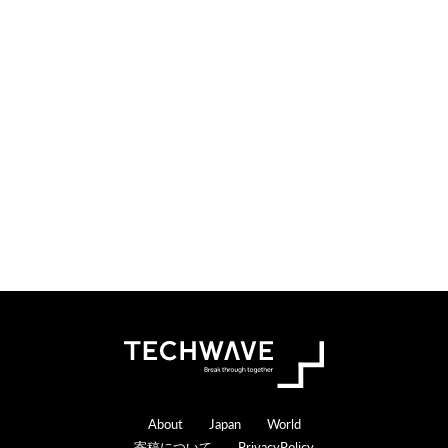
i
t
o
e
n
r
s
a
c
t
i
o
n
s
Footer
About
Japan
World
寄稿について
PrivacyPolicy