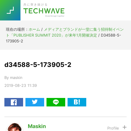
Skip
Skip
Skip
Skip
共に突き抜ける
to
to
to
to
primary
main
primary
footer
navigation
content
sidebar
現在の場所：
ホーム
/
メディアとブランドが一堂に集う招待制イベン
Trend
ト「PUBLISHER SUMMIT 2020」が来年1月開催決定
/
D34588-5-
今話題の注目キーワード
173905-2
Keywords
d34588-5-173905-2
5G
Asana
テレワーク
TOPICS
By
maskin
ニューノーマル
2019-08-23
11:39
[Startup]
RE:LIFE
[Voice Edition]
Re:Work
Daily
Weekly
Monthly
Maskin
[YouTube]
AI