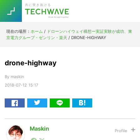
Skip
Skip
Skip
Skip
共に突き抜ける
to
to
to
to
primary
main
primary
footer
navigation
content
sidebar
現在の場所：
ホーム
/
ドローンハイウェイ構想ー実証実験が成功、東
Trend
京電力グループ・ゼンリン・楽天
/
DRONE-HIGHWAY
今話題の注目キーワード
Keywords
drone-highway
5G
Asana
テレワーク
TOPICS
By
maskin
ニューノーマル
2018-07-12
15:17
[Startup]
RE:LIFE
[Voice Edition]
Re:Work
Daily
Weekly
Monthly
Maskin
1990年代初頭から記者としてまた起業家としてITスタ
[YouTube]
AI