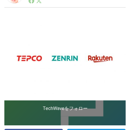
ートアップ業界のハードウェアからソフトウェアの事業
創出に関わる。シリコンバレーやEU等でのスタートア
ップを経験。日本ではネットエイジ等に所属、大手企業
LINE
暗号資産
の新規事業創出に協力。ブログやSNS、LINEなどの誕
生から普及成長までを最前線で見てきた生き字引として
注目される。通信キャリアのニュースポータルの創業デ
スクとして数億PV事業に。世界最大IT系メディア（ス
投資家登録
Drone
ペイン）の元日本編集長、World Innovation Lab(WiL)
などを経て、現在、スタートアップ支援側の取り組みに
注力中。
特集
VR/AR
Block Data Bank
TechWaveをフォロー