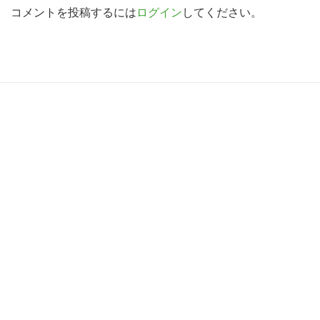
索
d
コメントを投稿するには
ログイン
してください。
す
e
る
r
I
R
n
e
t
a
e
d
r
e
a
r
c
I
t
n
i
t