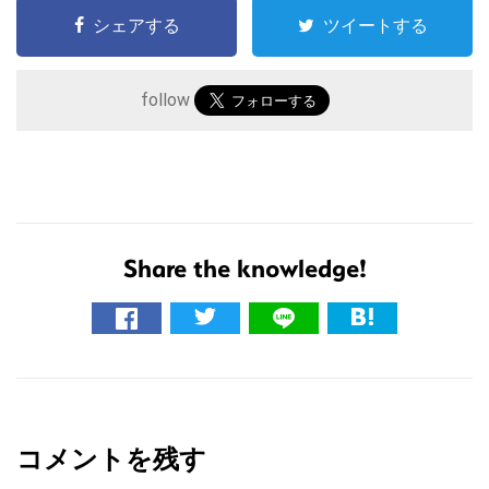
シェアする
ツイートする
follow
Share the knowledge!
こ
の
サ
イ
R
ト
e
を
コメントを残す
a
検