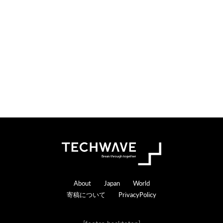
o
e
n
r
s
a
c
t
i
o
n
s
Footer
About
Japan
World
寄稿について
PrivacyPolicy