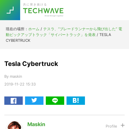
Skip
Skip
Skip
Skip
共に突き抜ける
to
to
to
to
primary
main
primary
footer
navigation
content
sidebar
現在の場所：
ホーム
/
テスラ、“ブレードランナーから飛び出した” 電
Trend
動ピックアップトラック「サイバートラック」を発表
/
TESLA
今話題の注目キーワード
CYBERTRUCK
Keywords
Tesla Cybertruck
5G
Asana
テレワーク
TOPICS
By
maskin
ニューノーマル
2019-11-22
15:33
[Startup]
RE:LIFE
[Voice Edition]
Re:Work
Daily
Weekly
Monthly
Maskin
[YouTube]
AI