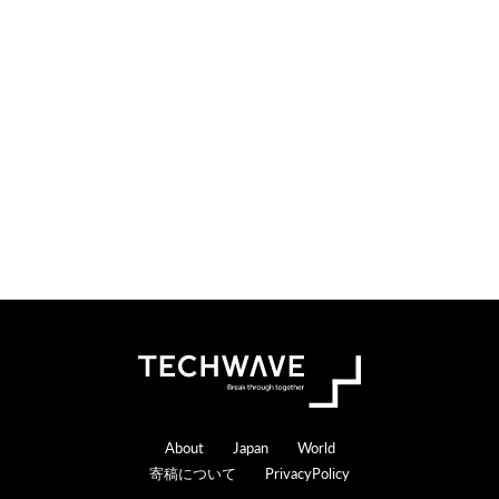
i
t
o
e
n
r
s
a
c
t
i
o
n
s
Footer
About
Japan
World
寄稿について
PrivacyPolicy