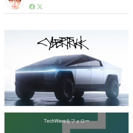
1990年代初頭から記者としてまた起業家としてITスタ
ートアップ業界のハードウェアからソフトウェアの事業
創出に関わる。シリコンバレーやEU等でのスタートア
LINE
暗号資産
ップを経験。日本ではネットエイジ等に所属、大手企業
の新規事業創出に協力。ブログやSNS、LINEなどの誕
生から普及成長までを最前線で見てきた生き字引として
注目される。通信キャリアのニュースポータルの創業デ
投資家登録
Drone
スクとして数億PV事業に。世界最大IT系メディア（ス
ペイン）の元日本編集長、World Innovation Lab(WiL)
などを経て、現在、スタートアップ支援側の取り組みに
特集
VR/AR
注力中。
Block Data Bank
TechWaveをフォロー