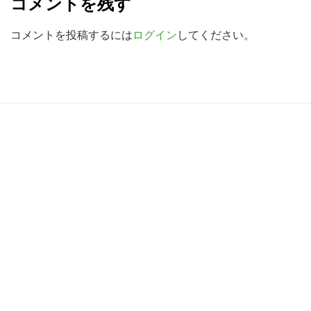
コメントを残す
検
a
索
d
コメントを投稿するには
ログイン
してください。
す
e
る
r
I
R
n
e
t
a
e
d
r
e
a
r
c
I
t
n