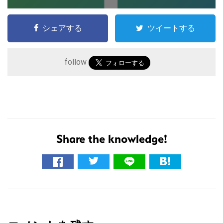
シェアする
ツイートする
follow
Share the knowledge!
こ
の
サ
イ
R
ト
を
e