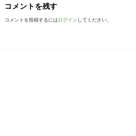
検
コメントを残す
a
索
d
コメントを投稿するには
ログイン
してください。
す
る
e
r
I
R
n
e
t
a
e
d
r
e
a
r
c
I
t
n