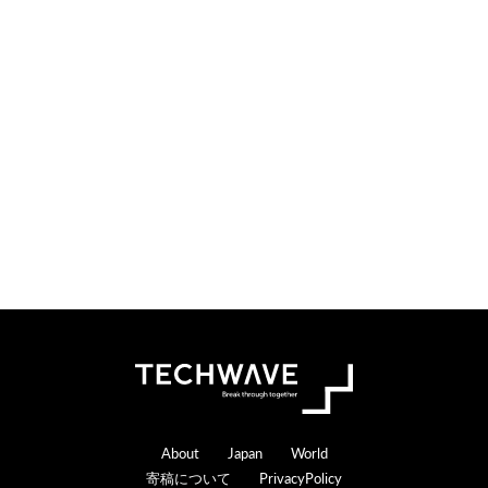
i
t
o
e
n
r
s
a
c
t
i
o
n
s
Footer
About
Japan
World
寄稿について
PrivacyPolicy