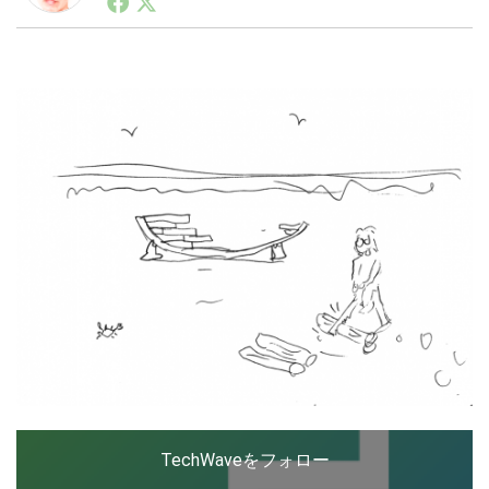
ートアップ業界のハードウェアからソフトウェアの事業
創出に関わる。シリコンバレーやEU等でのスタートア
ップを経験。日本ではネットエイジ等に所属、大手企業
LINE
暗号資産
の新規事業創出に協力。ブログやSNS、LINEなどの誕
生から普及成長までを最前線で見てきた生き字引として
注目される。通信キャリアのニュースポータルの創業デ
スクとして数億PV事業に。世界最大IT系メディア（ス
投資家登録
Drone
ペイン）の元日本編集長、World Innovation Lab(WiL)
などを経て、現在、スタートアップ支援側の取り組みに
注力中。
特集
VR/AR
Block Data Bank
TechWaveをフォロー