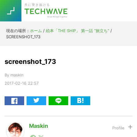
Skip
Skip
Skip
Skip
共に突き抜ける
to
to
to
to
primary
main
primary
footer
navigation
content
sidebar
現在の場所：
ホーム
/
絵本「THE SHIP」 第一話 “旅立ち”
/
Trend
SCREENSHOT_173
今話題の注目キーワード
Keywords
screenshot_173
5G
Asana
テレワーク
TOPICS
By
maskin
ニューノーマル
2017-02-16
22:57
[Startup]
RE:LIFE
[Voice Edition]
Re:Work
Daily
Weekly
Monthly
Maskin
1990年代初頭から記者としてまた起業家としてITスタ
[YouTube]
AI