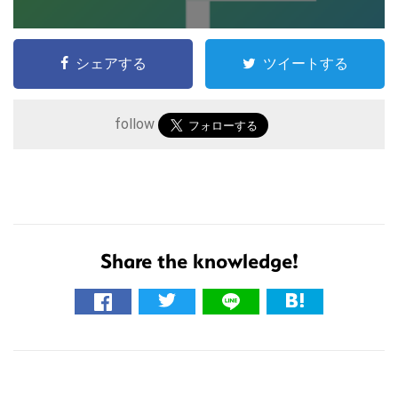
シェアする
ツイートする
follow
Share the knowledge!
こ
の
サ
イ
ト
R
を
e