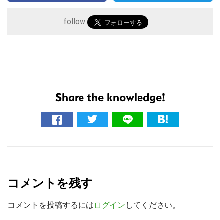
follow
Share the knowledge!
こ
の
サ
R
イ
e
ト
コメントを残す
a
を
検
d
コメントを投稿するには
ログイン
してください。
索