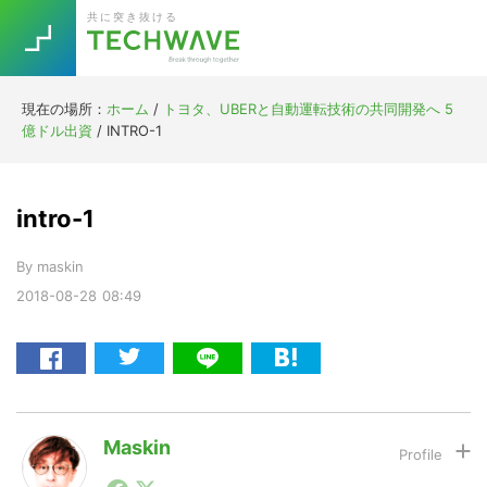
Skip
Skip
Skip
Skip
共に突き抜ける
to
to
to
to
primary
main
primary
footer
navigation
content
sidebar
現在の場所：
ホーム
/
トヨタ、UBERと自動運転技術の共同開発へ 5
Trend
億ドル出資
/
INTRO-1
今話題の注目キーワード
Keywords
intro-1
5G
Asana
テレワーク
TOPICS
By
maskin
ニューノーマル
2018-08-28
08:49
[Startup]
RE:LIFE
[Voice Edition]
Re:Work
Daily
Weekly
Monthly
Maskin
1990年代初頭から記者としてまた起業家としてITスタ
[YouTube]
AI