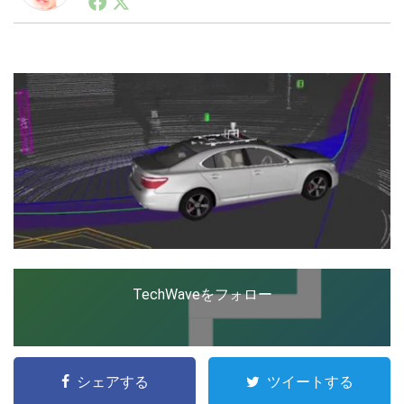
ートアップ業界のハードウェアからソフトウェアの事業
創出に関わる。シリコンバレーやEU等でのスタートア
ップを経験。日本ではネットエイジ等に所属、大手企業
LINE
暗号資産
の新規事業創出に協力。ブログやSNS、LINEなどの誕
生から普及成長までを最前線で見てきた生き字引として
注目される。通信キャリアのニュースポータルの創業デ
スクとして数億PV事業に。世界最大IT系メディア（ス
投資家登録
Drone
ペイン）の元日本編集長、World Innovation Lab(WiL)
などを経て、現在、スタートアップ支援側の取り組みに
注力中。
特集
VR/AR
Block Data Bank
TechWaveをフォロー
シェアする
ツイートする