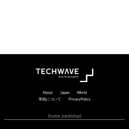
s
a
c
t
i
o
n
s
Footer
About
Japan
World
寄稿について
PrivacyPolicy
[footer_backtotop]