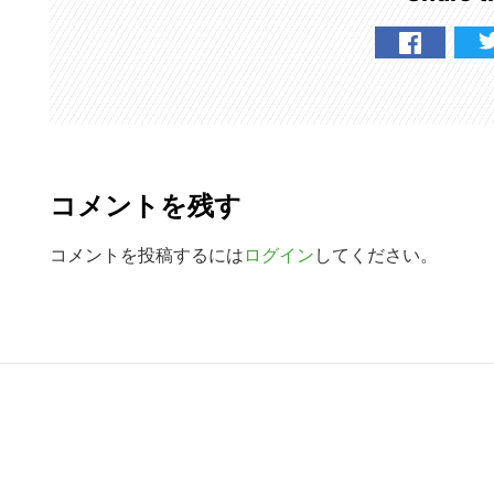
検
索
す
る
R
e
コメントを残す
a
d
コメントを投稿するには
ログイン
してください。
e
r
R
I
e
n
a
t