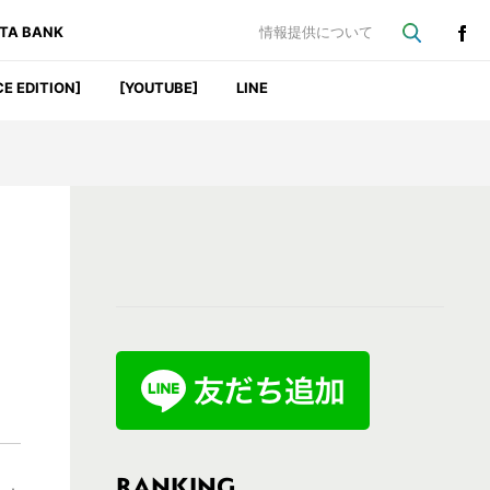
ATA BANK
情報提供について
CE EDITION]
[YOUTUBE]
LINE
最
初
の
サ
イ
ド
バ
RANKING