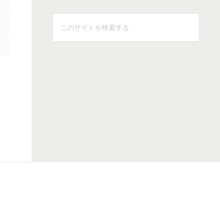
こ
の
サ
イ
ト
を
検
索
す
る