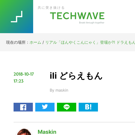
Skip
Skip
Skip
Skip
共に突き抜ける
to
to
to
to
primary
main
primary
footer
navigation
content
sidebar
現在の場所：
ホーム
/
リアル「ほんやくこんにゃく」登場か?! ドラえも
ili どらえもん
2018-10-17
17:23
By
maskin
Maskin