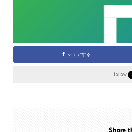
シェアする
follow
こ
の
サ
イ
ト
Share t
を