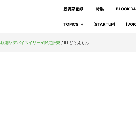
投資家登録
特集
BLOCK D
TOPICS
[STARTUP]
[VOI
ん版翻訳デバイスイリーが限定販売
/
ILI どらえもん