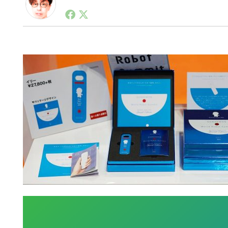
1990年代初頭から記者としてまた起業家としてITス
る。シリコンバレーやEU等でのスタートアップを経験
力。ブログやSNS、LINEなどの誕生から普及成長ま
ュースポータルの創業デスクとして数億PV事業に。世界最大I
on Lab(WiL)などを経て、現在、スタートアップ支