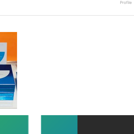
タートアップ業界のハードウェアからソフトウェアの事業創出に関わ
。日本ではネットエイジ等に所属、大手企業の新規事業創出に協
でを最前線で見てきた生き字引として注目される。通信キャリアのニ
T系メディア（スペイン）の元日本編集長、World Innovati
援側の取り組みに注力中。