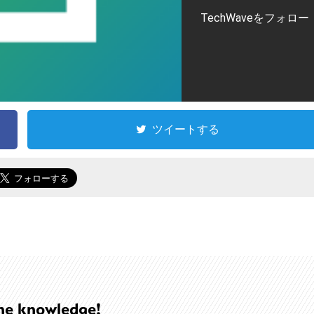
TechWaveをフォロー
ツイートする
he knowledge!