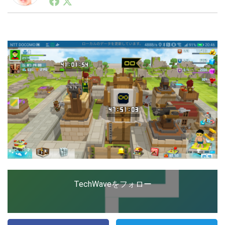
ートアップ業界のハードウェアからソフトウェアの事業
創出に関わる。シリコンバレーやEU等でのスタートア
ップを経験。日本ではネットエイジ等に所属、大手企業
LINE
暗号資産
の新規事業創出に協力。ブログやSNS、LINEなどの誕
生から普及成長までを最前線で見てきた生き字引として
注目される。通信キャリアのニュースポータルの創業デ
スクとして数億PV事業に。世界最大IT系メディア（ス
投資家登録
Drone
ペイン）の元日本編集長、World Innovation Lab(WiL)
などを経て、現在、スタートアップ支援側の取り組みに
注力中。
特集
VR/AR
Block Data Bank
TechWaveをフォロー