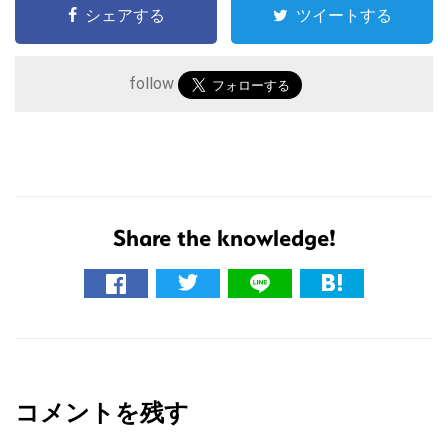
シェアする
ツイートする
follow
Share the knowledge!
こ
の
サ
イ
R
ト
e
を
コメントを残す
a
検