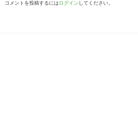
d
コメントを投稿するには
ログイン
してください。
索
す
e
る
r
I
R
n
e
t
a
e
d
r
e
a
r
c
I
t
n
i
t