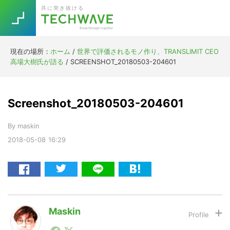
Skip
Skip
Skip
Skip
共に突き抜ける
to
to
to
to
primary
main
primary
footer
navigation
content
sidebar
現在の場所：
ホーム
/
世界で評価されるモノ作り、TRANSLIMIT CEO
Trend
高場大樹氏が語る
/
SCREENSHOT_20180503-204601
今話題の注目キーワード
Keywords
Screenshot_20180503-204601
5G
Asana
テレワーク
TOPICS
By
maskin
ニューノーマル
2018-05-08
16:29
[Startup]
RE:LIFE
[Voice Edition]
Re:Work
Daily
Weekly
Monthly
Maskin
1990年代初頭から記者としてまた起業家としてITスタ
[YouTube]
AI