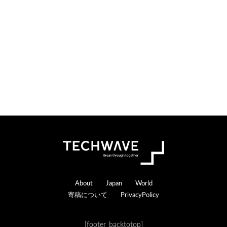
o
e
n
r
s
a
c
t
i
o
n
s
Footer
About
Japan
World
寄稿について
PrivacyPolicy
[footer_backtotop]