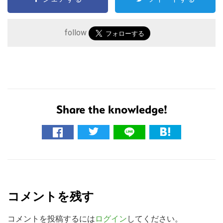
follow
Share the knowledge!
こ
の
サ
R
イ
ト
e
コメントを残す
を
a
検
d
コメントを投稿するには
ログイン
してください。