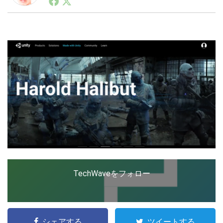
ートアップ業界のハードウェアからソフトウェアの事業
創出に関わる。シリコンバレーやEU等でのスタートア
ップを経験。日本ではネットエイジ等に所属、大手企業
LINE
暗号資産
の新規事業創出に協力。ブログやSNS、LINEなどの誕
生から普及成長までを最前線で見てきた生き字引として
注目される。通信キャリアのニュースポータルの創業デ
スクとして数億PV事業に。世界最大IT系メディア（ス
投資家登録
Drone
ペイン）の元日本編集長、World Innovation Lab(WiL)
などを経て、現在、スタートアップ支援側の取り組みに
注力中。
特集
VR/AR
Block Data Bank
TechWaveをフォロー
シェアする
ツイートする