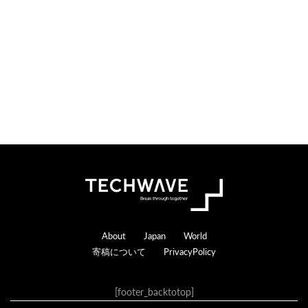
n
r
s
a
c
t
i
o
n
s
Footer
About
Japan
World
寄稿について
PrivacyPolicy
[footer_backtotop]