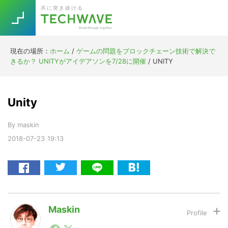
Skip
Skip
Skip
Skip
共に突き抜ける
to
to
to
to
primary
main
primary
footer
navigation
content
sidebar
現在の場所：
ホーム
/
ゲームの問題をブロックチェーン技術で解決で
Trend
きるか？ UNITYがアイデアソンを7/28に開催
/
UNITY
今話題の注目キーワード
Keywords
Unity
5G
Asana
テレワーク
TOPICS
By
maskin
ニューノーマル
2018-07-23
19:13
[Startup]
RE:LIFE
[Voice Edition]
Re:Work
Daily
Weekly
Monthly
Maskin
1990年代初頭から記者としてまた起業家としてITスタ
[YouTube]
AI