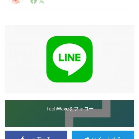
ートアップ業界のハードウェアからソフトウェアの事業
創出に関わる。シリコンバレーやEU等でのスタートア
ップを経験。日本ではネットエイジ等に所属、大手企業
LINE
暗号資産
の新規事業創出に協力。ブログやSNS、LINEなどの誕
生から普及成長までを最前線で見てきた生き字引として
注目される。通信キャリアのニュースポータルの創業デ
スクとして数億PV事業に。世界最大IT系メディア（ス
投資家登録
Drone
ペイン）の元日本編集長、World Innovation Lab(WiL)
などを経て、現在、スタートアップ支援側の取り組みに
注力中。
特集
VR/AR
Block Data Bank
TechWaveをフォロー