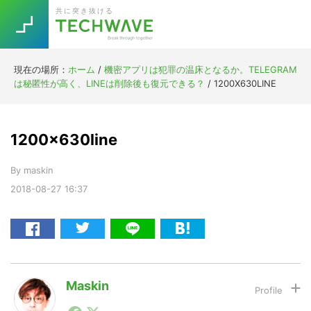
Skip
Skip
Skip
Skip
共に突き抜ける
to
to
to
to
primary
main
primary
footer
navigation
content
sidebar
現在の場所：
ホーム
/
機密アプリは犯罪の温床となるか。TELEGRAM
Trend
は秘匿性が高く、LINEは削除後も復元できる？
/
1200X630LINE
今話題の注目キーワード
Keywords
1200x630line
5G
Asana
テレワーク
TOPICS
By
maskin
ニューノーマル
2018-08-27
16:37
[Startup]
RE:LIFE
[Voice Edition]
Re:Work
Daily
Weekly
Monthly
Maskin
1990年代初頭から記者としてまた起業家としてITスタ
[YouTube]
AI