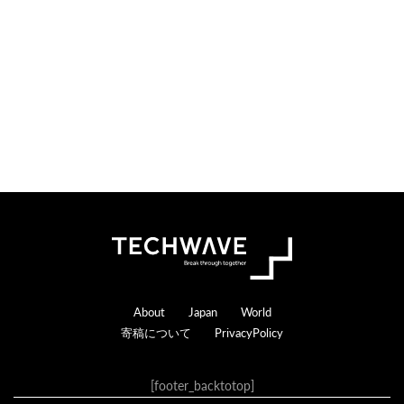
n
r
s
a
c
t
i
o
n
s
Footer
About
Japan
World
寄稿について
PrivacyPolicy
[footer_backtotop]