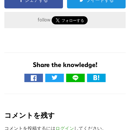
シェアする
ツイートする
follow
Share the knowledge!
こ
の
サ
R
イ
ト
e
コメントを残す
を
a
検
コメントを投稿するには
ログイン
してください。