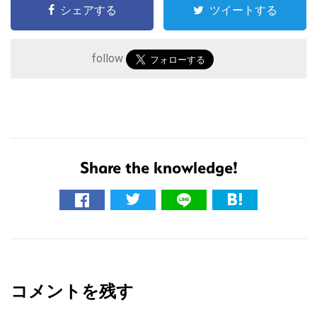
シェアする
ツイートする
follow
Share the knowledge!
こ
の
サ
イ
R
ト
e
を
コメントを残す
a
検