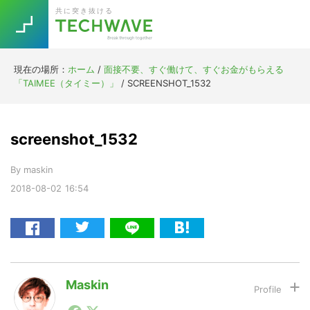
Skip
Skip
Skip
Skip
共に突き抜ける
to
to
to
to
primary
main
primary
footer
navigation
content
sidebar
現在の場所：
ホーム
/
面接不要、すぐ働けて、すぐお金がもらえる
Trend
「TAIMEE（タイミー）」
/
SCREENSHOT_1532
今話題の注目キーワード
Keywords
screenshot_1532
5G
Asana
テレワーク
TOPICS
By
maskin
ニューノーマル
2018-08-02
16:54
[Startup]
RE:LIFE
[Voice Edition]
Re:Work
Daily
Weekly
Monthly
Maskin
1990年代初頭から記者としてまた起業家としてITスタ
[YouTube]
AI