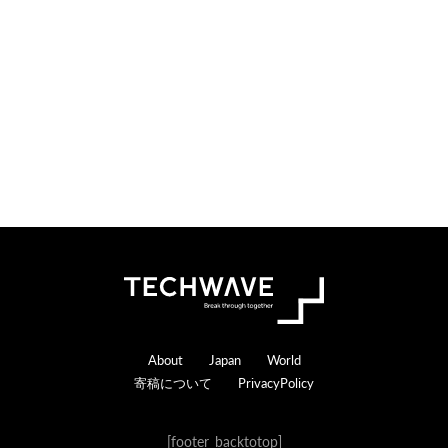
n
r
s
a
c
t
i
o
n
s
Footer
About
Japan
World
寄稿について
PrivacyPolicy
[footer_backtotop]