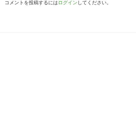
d
コメントを投稿するには
ログイン
してください。
索
す
e
る
r
I
R
n
e
t
a
e
d
r
e
a
r
c
I
t
n
i
t
o
e