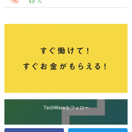
ートアップ業界のハードウェアからソフトウェアの事業
創出に関わる。シリコンバレーやEU等でのスタートア
ップを経験。日本ではネットエイジ等に所属、大手企業
LINE
暗号資産
の新規事業創出に協力。ブログやSNS、LINEなどの誕
生から普及成長までを最前線で見てきた生き字引として
注目される。通信キャリアのニュースポータルの創業デ
スクとして数億PV事業に。世界最大IT系メディア（ス
投資家登録
Drone
ペイン）の元日本編集長、World Innovation Lab(WiL)
などを経て、現在、スタートアップ支援側の取り組みに
注力中。
特集
VR/AR
Block Data Bank
TechWaveをフォロー