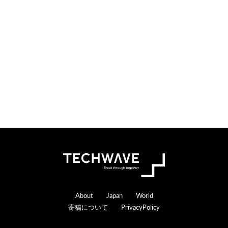
o
e
n
r
s
a
c
t
i
o
n
s
Footer
About
Japan
World
寄稿について
PrivacyPolicy