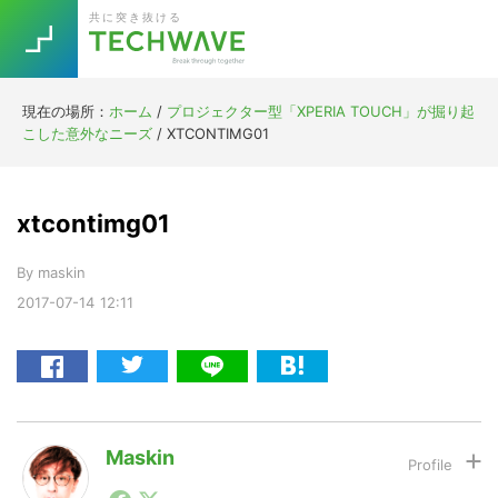
Skip
Skip
Skip
Skip
共に突き抜ける
to
to
to
to
primary
main
primary
footer
navigation
content
sidebar
現在の場所：
ホーム
/
プロジェクター型「XPERIA TOUCH」が掘り起
Trend
こした意外なニーズ
/
XTCONTIMG01
今話題の注目キーワード
Keywords
xtcontimg01
5G
Asana
テレワーク
TOPICS
By
maskin
ニューノーマル
2017-07-14
12:11
[Startup]
RE:LIFE
[Voice Edition]
Re:Work
Daily
Weekly
Monthly
Maskin
1990年代初頭から記者としてまた起業家としてITスタ
[YouTube]
AI