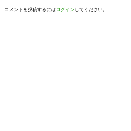
a
索
d
コメントを投稿するには
ログイン
してください。
す
e
る
r
I
R
n
e
t
a
e
d
r
e
a
r
c
I
t
n
i
t