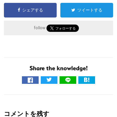
シェアする
ツイートする
follow
Share the knowledge!
こ
の
サ
イ
R
ト
e
を
コメントを残す
検