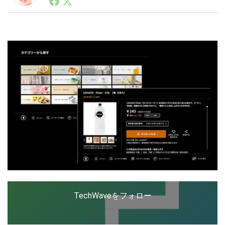
ートアップ業界のハードウェアからソフトウェアの事業
創出に関わる。シリコンバレーやEU等でのスタートア
ップを経験。日本ではネットエイジ等に所属、大手企業
LINE
暗号資産
の新規事業創出に協力。ブログやSNS、LINEなどの誕
生から普及成長までを最前線で見てきた生き字引として
注目される。通信キャリアのニュースポータルの創業デ
スクとして数億PV事業に。世界最大IT系メディア（ス
投資家登録
Drone
ペイン）の元日本編集長、World Innovation Lab(WiL)
などを経て、現在、スタートアップ支援側の取り組みに
注力中。
特集
VR/AR
Block Data Bank
TechWaveをフォロー