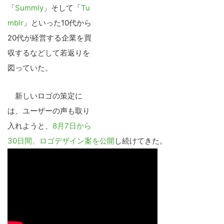
「
Summly
」そして「
Tu
mblr
」といった10代から
20代が経営する企業を買
収するなどして若返りを
図っていた。
新しいロゴの策定に
は、ユーザーの声も取り
入れようと、
8月7日から
30日間、ロゴデザイン案を公開
し続けてきた。