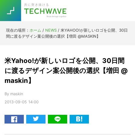
Skip
Skip
Skip
Skip
共に突き抜ける
to
to
to
to
primary
main
primary
footer
navigation
content
sidebar
現在の場所：
ホーム
/
NEWS
/
米YAHOO!が新しいロゴを公開、30日
Trend
間に渡るデザイン案公開後の選択【増田 @MASKIN】
今話題の注目キーワード
Keywords
米Yahoo!が新しいロゴを公開、30日間
5G
Asana
テレワーク
に渡るデザイン案公開後の選択【増田 @
TOPICS
maskin】
ニューノーマル
[Startup]
RE:LIFE
By
maskin
2013-09-05
14:00
[Voice Edition]
Re:Work
Daily
Weekly
Monthly
[YouTube]
AI