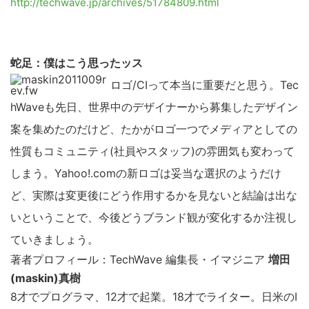
http://techwave.jp/archives/51784809.html
蛇足：僕はこう思ったッス
ロゴ/CIって本当に重要だと思う。Tec
hWaveも先日、世界中のデザイナーから募集したデザイン
案を集めたのだけど、たかがロゴ一つでメディアとしての
性質もコミュニティ(社員やスタッフ)の雰囲気も変わって
しまう。Yahoo!.comの新ロゴは妥当な選択のようだけ
ど、実際は変更後にどう作用するかを見ないと結論は出な
いということで、今後どうブランド観が変化するか注視し
ていきましょう。
著者プロフィール：TechWave 編集長・イマジニア
増田
(maskin)真樹
8才でプログラマ、12才で起業。18才でライター。日米のI