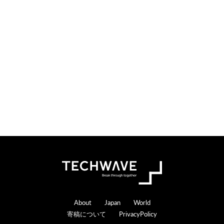
Footer
About
Japan
World
寄稿について
PrivacyPolicy