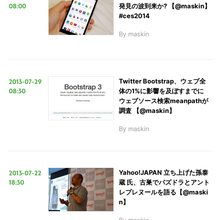
08:00
発見の波到来か? 【@maskin】
#ces2014
By
maskin
2013-07-29
Twitter Bootstrap、ウェブ全
08:30
体の1%に影響を及ぼすまでに
ウェブソース検索meanpathが
調査 【@maskin】
By
maskin
2013-07-22
Yahoo!JAPAN 立ち上げた孫泰
18:30
蔵 氏、古巣でパズドラとアント
レプレヌールを語る【@maski
n】
By
maskin