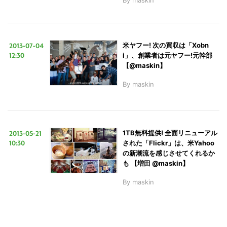
2013-07-04
米ヤフー! 次の買収は「Xobn
12:30
i」、創業者は元ヤフー!元幹部
【@maskin】
By
maskin
2013-05-21
1TB無料提供! 全面リニューアル
10:30
された「Flickr」は、米Yahoo
の新潮流を感じさせてくれるか
も 【増田 @maskin】
By
maskin