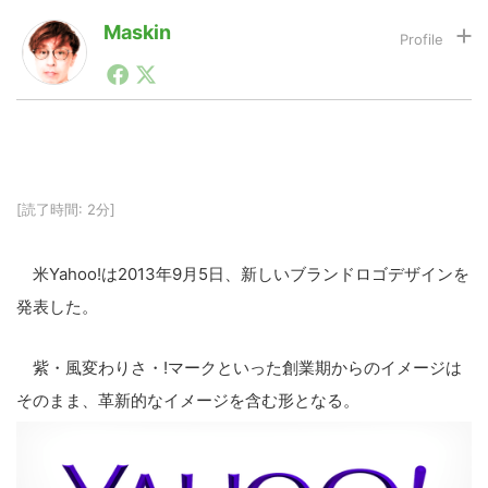
Maskin
1990年代初頭から記者としてまた起業家としてITスタ
LINE
暗号資産
ートアップ業界のハードウェアからソフトウェアの事業
創出に関わる。シリコンバレーやEU等でのスタートア
ップを経験。日本ではネットエイジ等に所属、大手企業
投資家登録
Drone
の新規事業創出に協力。ブログやSNS、LINEなどの誕
生から普及成長までを最前線で見てきた生き字引として
注目される。通信キャリアのニュースポータルの創業デ
[読了時間: 2分]
スクとして数億PV事業に。世界最大IT系メディア（ス
特集
VR/AR
ペイン）の元日本編集長、World Innovation Lab(WiL)
などを経て、現在、スタートアップ支援側の取り組みに
米Yahoo!は2013年9月5日、新しいブランドロゴデザインを
注力中。
Block Data Bank
発表した。
紫・風変わりさ・!マークといった創業期からのイメージは
そのまま、革新的なイメージを含む形となる。