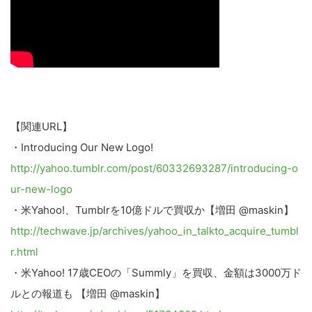
【関連URL】
・Introducing Our New Logo!
http://yahoo.tumblr.com/post/60332693287/introducing-o
ur-new-logo
・米Yahoo!、Tumblrを10億ドルで買収か【増田 @maskin】
http://techwave.jp/archives/yahoo_in_talkto_acquire_tumbl
r.html
・米Yahoo! 17歳CEOの「Summly」を買収、金額は3000万ド
ルとの報道も 【増田 @maskin】