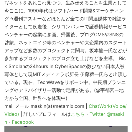
T/ネットをあれこれ見つつ、生み伝えることを生業として
今ここに。1990年代はソフト/ハード開発&マーケティン
こ
グ→週刊アスキーなどほとんど全てのIT関連媒体で雑誌ラ
の
イターとして疾走後、シリコンバレーで証券情報サービス
ベンチャーの起業に参画。帰国後、ブログCMSやSNSの
サ
啓蒙。ネットエイジ等のベンチャーや大企業内のスタート
イ
アップなど多数のプロジェクトに関与。坂本龍一氏などが
ト
参加するプロジェクトのブログ立ち上げなどを主導。 Ric
を
k Smolanの24hours in CyberSpaceの数少ない日本人被
検
写体として現MITメディアラボ所長 伊藤穣一氏らと出演し
索
ている。現在、TechWaveをリボーン中。中長期プランニ
す
ングやアドバイザリー活動で定評がある。(@宇都宮ー地
る
方から全国、世界へを体現中)
mail
メール maskin(at)metamix.com |
ChatWork(Voice/
Video)
| 詳しいプロフィールは
こちら
・
Twitter @maski
n
・
Facebook