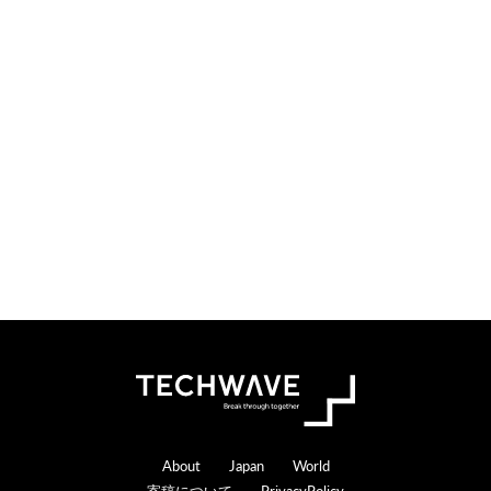
i
t
o
e
n
r
s
a
c
t
i
o
n
s
Footer
About
Japan
World
寄稿について
PrivacyPolicy