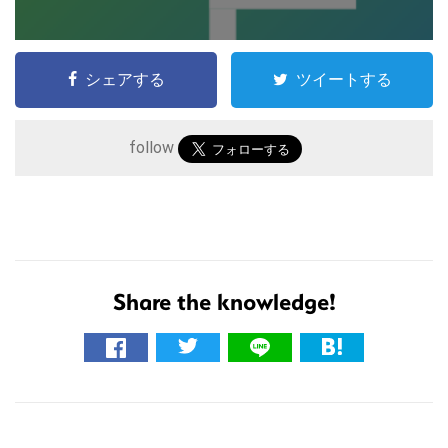
シェアする
ツイートする
follow
こ
Share the knowledge!
の
サ
イ
ト
R
を