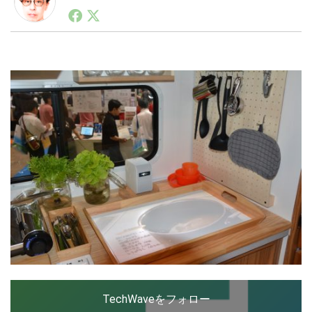
1990年代初頭から記者としてまた起業家としてITスタ
ートアップ業界のハードウェアからソフトウェアの事業
創出に関わる。シリコンバレーやEU等でのスタートア
LINE
暗号資産
ップを経験。日本ではネットエイジ等に所属、大手企業
の新規事業創出に協力。ブログやSNS、LINEなどの誕
生から普及成長までを最前線で見てきた生き字引として
注目される。通信キャリアのニュースポータルの創業デ
投資家登録
Drone
スクとして数億PV事業に。世界最大IT系メディア（ス
ペイン）の元日本編集長、World Innovation Lab(WiL)
などを経て、現在、スタートアップ支援側の取り組みに
特集
VR/AR
注力中。
Block Data Bank
TechWaveをフォロー