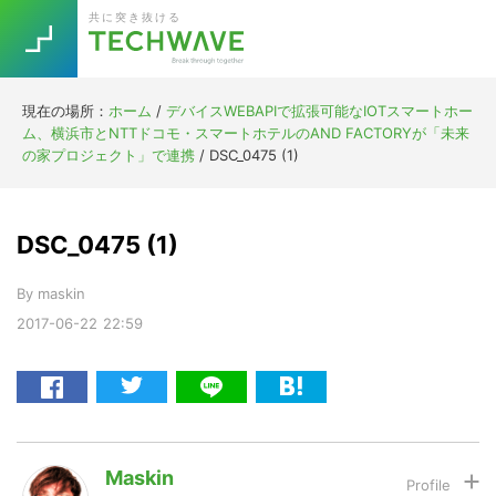
Skip
Skip
Skip
Skip
共に突き抜ける
to
to
to
to
primary
main
primary
footer
navigation
content
sidebar
現在の場所：
ホーム
/
デバイスWEBAPIで拡張可能なIOTスマートホー
Trend
ム、横浜市とNTTドコモ・スマートホテルのAND FACTORYが「未来
今話題の注目キーワード
の家プロジェクト」で連携
/
DSC_0475 (1)
Keywords
DSC_0475 (1)
5G
Asana
テレワーク
TOPICS
By
maskin
ニューノーマル
2017-06-22
22:59
[Startup]
RE:LIFE
[Voice Edition]
Re:Work
Daily
Weekly
Monthly
Maskin
[YouTube]
AI