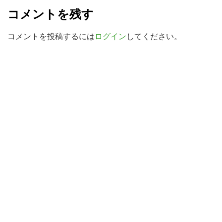
e
検
コメントを残す
a
索
す
d
コメントを投稿するには
ログイン
してください。
る
e
r
I
R
n
e
t
a
e
d
r
e
a
r
c
I
t
n