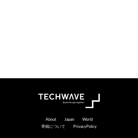
Footer
About
Japan
World
寄稿について
PrivacyPolicy