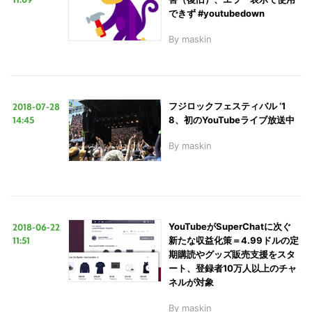
できず #youtubedown
By
maskin
2018-07-28
フジロックフェスティバル ‘1
14:45
8、初のYouTubeライブ放送中
By
maskin
2018-06-22
YouTubeがSuperChatに次ぐ
11:51
新たな収益化策＝4.99ドルの定
期購読やグッズ販売支援をスタ
ート、登録者10万人以上のチャ
ネルが対象
By
maskin