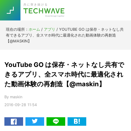
Skip
Skip
Skip
Skip
共に突き抜ける
to
to
to
to
primary
main
primary
footer
navigation
content
sidebar
現在の場所：
ホーム
/
アプリ
/
YOUTUBE GO は保存・ネットなし共
Trend
有できるアプリ、全スマホ時代に最適化された動画体験の再創造
今話題の注目キーワード
【@MASKIN】
Keywords
YouTube GO は保存・ネットなし共有で
5G
Asana
テレワーク
TOPICS
きるアプリ、全スマホ時代に最適化され
ニューノーマル
た動画体験の再創造【@maskin】
[Startup]
RE:LIFE
By
maskin
2016-09-28
11:54
[Voice Edition]
Re:Work
Daily
Weekly
Monthly
[YouTube]
AI