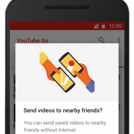
こ
の
サ
イ
ト
を
検
索
す
る