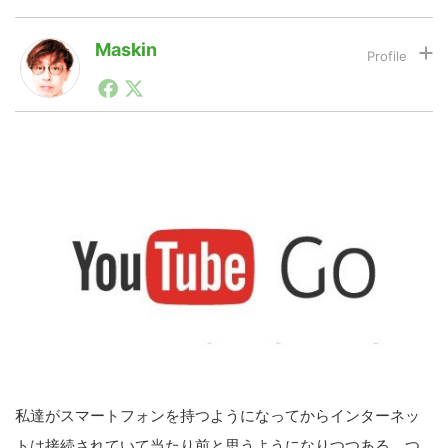
Maskin
LINE
暗号資産
1990年代初頭から記者としてまた起業家としてITスタ
ートアップ業界のハードウェアからソフトウェアの事業
創出に関わる。シリコンバレーやEU等でのスタートア
投資家登録
Drone
ップを経験。日本ではネットエイジ等に所属、大手企業
の新規事業創出に協力。ブログやSNS、LINEなどの誕
生から普及成長までを最前線で見てきた生き字引として
注目される。通信キャリアのニュースポータルの創業デ
特集
VR/AR
スクとして数億PV事業に。世界最大IT系メディア（ス
ペイン）の元日本編集長、World Innovation Lab(WiL)
などを経て、現在、スタートアップ支援側の取り組みに
注力中。
Block Data Bank
私達がスマートフォンを持つようになってからインターネッ
トは接続されていて当たり前と思うようになりつつある。つ