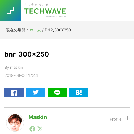
Skip
Skip
Skip
Skip
共に突き抜ける
to
to
to
to
primary
main
primary
footer
navigation
content
sidebar
現在の場所：
ホーム
/
BNR_300X250
Trend
今話題の注目キーワード
Keywords
bnr_300x250
By
maskin
5G
Asana
テレワーク
TOPICS
2018-06-06
17:44
ニューノーマル
[Startup]
RE:LIFE
[Voice Edition]
Re:Work
Maskin
Daily
Weekly
Monthly
1990年代初頭から記者としてまた起業家としてITスタ
ートアップ業界のハードウェアからソフトウェアの事業
[YouTube]
AI