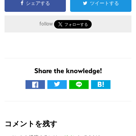
シェアする
ツイートする
follow
Share the knowledge!
こ
の
サ
R
イ
ト
e
を
コメントを残す
a
検