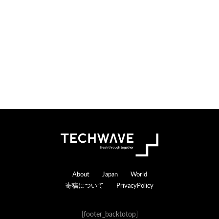
n
r
s
a
c
t
i
o
n
s
Footer
About
Japan
World
寄稿について
PrivacyPolicy
[footer_backtotop]