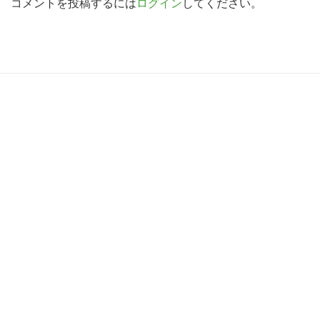
d
コメントを投稿するには
ログイン
してください。
索
す
e
る
r
I
R
n
e
t
a
e
d
r
e
a
r
c
I
t
n
i
t
o
e