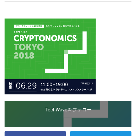
創出に関わる。シリコンバレーやEU等でのスタートア
ップを経験。日本ではネットエイジ等に所属、大手企業
の新規事業創出に協力。ブログやSNS、LINEなどの誕
LINE
暗号資産
生から普及成長までを最前線で見てきた生き字引として
注目される。通信キャリアのニュースポータルの創業デ
スクとして数億PV事業に。世界最大IT系メディア（ス
ペイン）の元日本編集長、World Innovation Lab(WiL)
投資家登録
Drone
などを経て、現在、スタートアップ支援側の取り組みに
注力中。
特集
VR/AR
Block Data Bank
TechWaveをフォロー