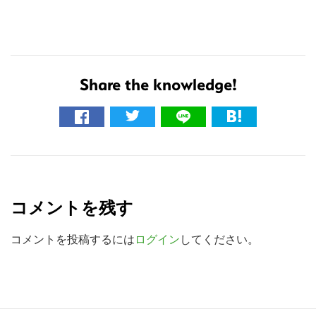
Share the knowledge!
こ
R
の
サ
e
イ
コメントを残す
a
ト
d
コメントを投稿するには
ログイン
してください。
を
検
e
索
r
す