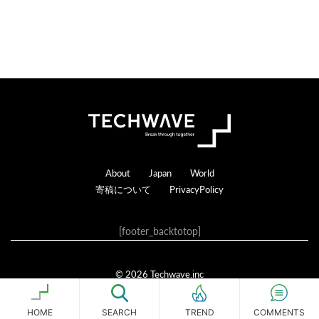
t
i
o
n
s
Footer
About
Japan
World
寄稿について
PrivacyPolicy
[footer_backtotop]
© 2026 Techwave.inc
Genesis Framework
·
WordPress
·
ログイン
HOME
SEARCH
COMMENTS
TREND