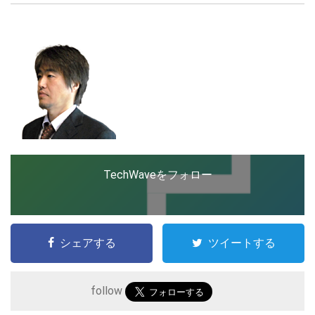
創出に関わる。シリコンバレーやEU等でのスタートア
ップを経験。日本ではネットエイジ等に所属、大手企業
の新規事業創出に協力。ブログやSNS、LINEなどの誕
LINE
暗号資産
生から普及成長までを最前線で見てきた生き字引として
注目される。通信キャリアのニュースポータルの創業デ
スクとして数億PV事業に。世界最大IT系メディア（ス
ペイン）の元日本編集長、World Innovation Lab(WiL)
投資家登録
Drone
などを経て、現在、スタートアップ支援側の取り組みに
注力中。
特集
VR/AR
TechWaveをフォロー
Block Data Bank
シェアする
ツイートする
follow