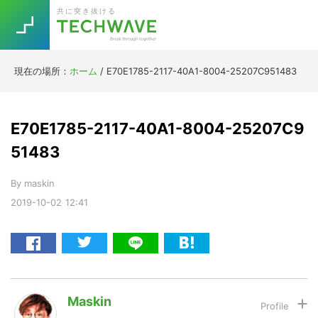
Skip
Skip
Skip
Skip
共に突き抜ける
to
to
to
to
primary
main
primary
footer
navigation
content
sidebar
現在の場所：
ホーム
/
E70E1785-2117-40A1-8004-25207C951483
Trend
今話題の注目キーワード
Keywords
E70E1785-2117-40A1-8004-25207C9
51483
5G
Asana
テレワーク
TOPICS
By
maskin
ニューノーマル
2019-10-02
12:41
[Startup]
RE:LIFE
[Voice Edition]
Re:Work
Daily
Weekly
Monthly
Maskin
[YouTube]
AI