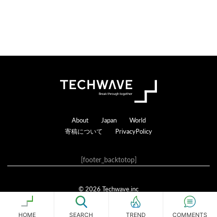
t
i
o
n
s
Footer
About
Japan
World
寄稿について
PrivacyPolicy
[footer_backtotop]
© 2026 Techwave.inc
Genesis Framework
·
WordPress
·
ログイン
HOME
SEARCH
COMMENTS
TREND