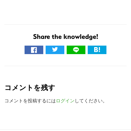
の
サ
イ
ト
Share the knowledge!
を
検
索
す
る
R
e
コメントを残す
a
d
コメントを投稿するには
ログイン
してください。
e
r