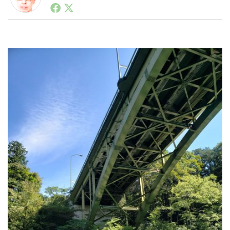
1990年代初頭から記者としてまた起業家としてITスタ
ートアップ業界のハードウェアからソフトウェアの事業
創出に関わる。シリコンバレーやEU等でのスタートア
ップを経験。日本ではネットエイジ等に所属、大手企業
LINE
暗号資産
の新規事業創出に協力。ブログやSNS、LINEなどの誕
生から普及成長までを最前線で見てきた生き字引として
注目される。通信キャリアのニュースポータルの創業デ
投資家登録
Drone
スクとして数億PV事業に。世界最大IT系メディア（ス
ペイン）の元日本編集長、World Innovation Lab(WiL)
などを経て、現在、スタートアップ支援側の取り組みに
注力中。
特集
VR/AR
Block Data Bank