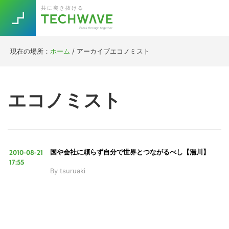
Skip
Skip
Skip
Skip
共に突き抜ける
to
to
to
to
primary
main
primary
footer
navigation
content
sidebar
現在の場所：
ホーム
/
アーカイブエコノミスト
Trend
今話題の注目キーワード
Keywords
エコノミスト
5G
Asana
テレワーク
TOPICS
ニューノーマル
2010-08-21
国や会社に頼らず自分で世界とつながるべし【湯川】
[Startup]
RE:LIFE
17:55
By
tsuruaki
[Voice Edition]
Re:Work
Daily
Weekly
Monthly
[YouTube]
AI