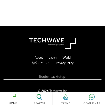
る
Footer
About
Japan
World
寄稿について
PrivacyPolicy
[footer_backtotop]
© 2026 Techwave.inc
Genesis Framework
·
WordPress
·
ログイン
HOME
SEARCH
COMMENTS
TREND