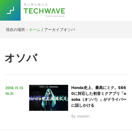
Skip
Skip
Skip
Skip
共に突き抜ける
to
to
to
to
primary
main
primary
footer
navigation
content
sidebar
現在の場所：
ホーム
/
アーカイブオソバ
Trend
今話題の注目キーワード
Keywords
オソバ
5G
Asana
テレワーク
TOPICS
ニューノーマル
2018-11-15
Honda史上、最高にミク。S66
[Startup]
RE:LIFE
16:31
0に対応した初音ミクアプリ「o
soba（オソバ）」がドライバー
に話しかける
[Voice Edition]
Re:Work
By
maskin
Daily
Weekly
Monthly
[YouTube]
AI