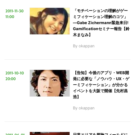
2011-11-30
「モチベーションの理解がゲー
11:00
ミフィケーション理解のコツ」
LINE
暗号資産
―Gabe Zichermann緊急来日!
Gamificationセミナー報告【鈴
木まなみ】
投資家登録
Drone
By
okappan
特集
VR/AR
2011-10-10
【告知】今後のアプリ・WEB開
20:00
発に必要な「ノウハウ・UX・ゲ
Block Data Bank
ーミフィケーション」が分かる
イベントを大阪で開催【先村昌
浩】
By
okappan
2011-06-01
日常エリアを冒険フィールドに