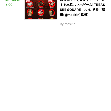
16:00
する本格スマホゲーム｢TREAS
URE SQUARE｣ついに見参【増
こ
田(@maskin)真樹】
の
By
maskin
サ
イ
ト
を
検
索
す
る