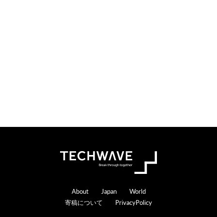
Footer
About
Japan
World
寄稿について
PrivacyPolicy