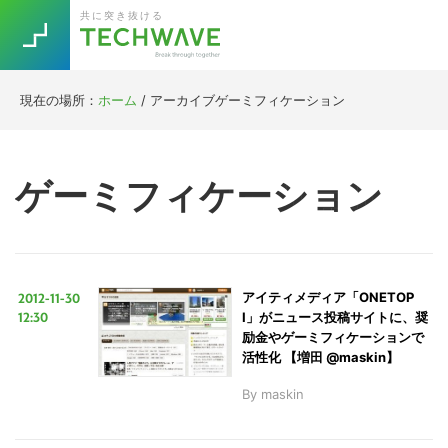
Skip
Skip
Skip
Skip
共に突き抜ける
to
to
to
to
primary
main
primary
footer
navigation
content
sidebar
現在の場所：
ホーム
/
アーカイブゲーミフィケーション
Trend
今話題の注目キーワード
Keywords
ゲーミフィケーション
5G
Asana
テレワーク
TOPICS
ニューノーマル
2012-11-30
アイティメディア「ONETOP
[Startup]
RE:LIFE
12:30
I」がニュース投稿サイトに、奨
励金やゲーミフィケーションで
活性化 【増田 @maskin】
[Voice Edition]
Re:Work
By
maskin
Daily
Weekly
Monthly
[YouTube]
AI