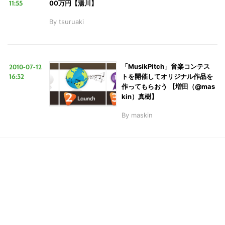
11:55
00万円【湯川】
By
tsuruaki
こ
2010-07-12
「MusikPitch」音楽コンテス
の
16:32
トを開催してオリジナル作品を
作ってもらおう 【増田（@mas
サ
kin）真樹】
イ
By
maskin
ト
を
検
索
す
る