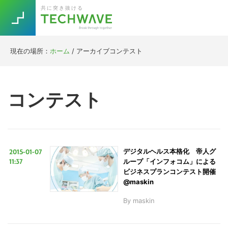
Skip
Skip
Skip
Skip
共に突き抜ける
to
to
to
to
primary
main
primary
footer
navigation
content
sidebar
現在の場所：
ホーム
/
アーカイブコンテスト
Trend
今話題の注目キーワード
Keywords
コンテスト
5G
Asana
テレワーク
TOPICS
ニューノーマル
2015-01-07
デジタルヘルス本格化 帝人グ
[Startup]
RE:LIFE
11:37
ループ「インフォコム」による
ビジネスプランコンテスト開催
@maskin
[Voice Edition]
Re:Work
By
maskin
Daily
Weekly
Monthly
[YouTube]
AI