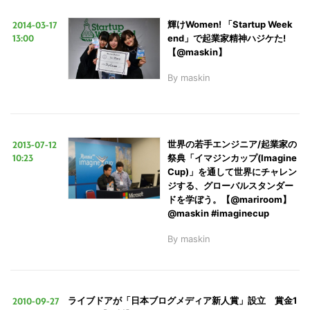
2014-03-17
輝けWomen! 「Startup Week
13:00
end」で起業家精神ハジケた!
LINE
暗号資産
【@maskin】
By
maskin
投資家登録
Drone
特集
VR/AR
2013-07-12
世界の若手エンジニア/起業家の
10:23
祭典「イマジンカップ(Imagine
Cup)」を通して世界にチャレン
ジする、グローバルスタンダー
Block Data Bank
ドを学ぼう。【@mariroom】
@maskin #imaginecup
By
maskin
2010-09-27
ライブドアが「日本ブログメディア新人賞」設立 賞金1