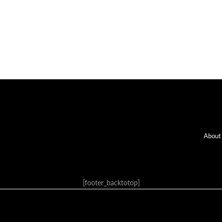
Fo
About
[footer_backtotop]