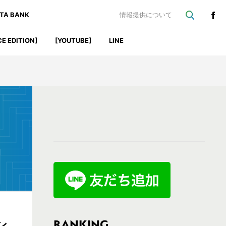
ATA BANK
情報提供について
CE EDITION]
[YOUTUBE]
LINE
最
初
の
サ
イ
ド
バ
RANKING
ン