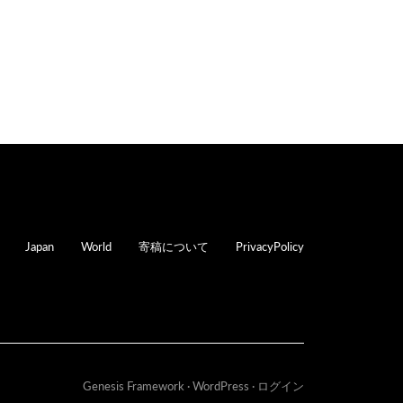
oter
Japan
World
寄稿について
PrivacyPolicy
Genesis Framework
·
WordPress
·
ログイン