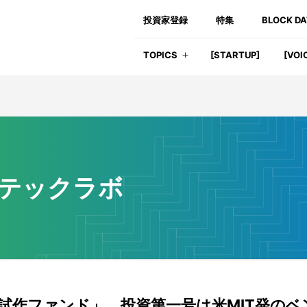
投資家登録
特集
BLOCK D
TOPICS
[STARTUP]
[VOI
テックラボ
試作ファンド」、投資第一号は米MIT発のベ