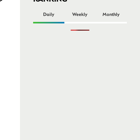
ー
Daily
Weekly
Monthly