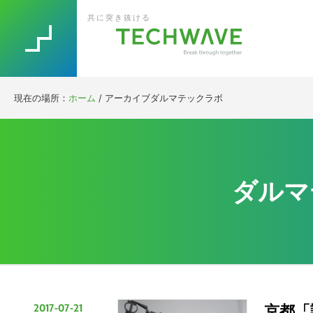
Skip
Skip
Skip
Skip
共に突き抜ける
to
to
to
to
primary
main
primary
footer
navigation
content
sidebar
現在の場所：
ホーム
/
アーカイブダルマテックラボ
ダルマ
2017-07-21
京都「