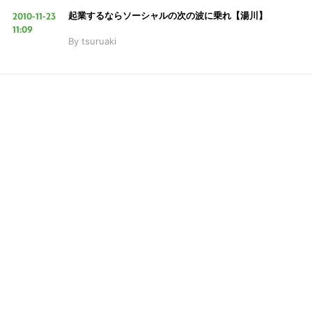
2010-11-23
起業するならソーシャルの次の波に乗れ【湯川】
11:09
By
tsuruaki
LINE
暗号資産
投資家登録
Drone
特集
VR/AR
こ
Block Data Bank
の
サ
イ
ト
を
検