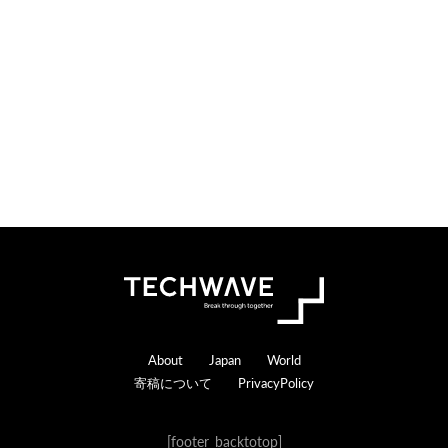
索
す
る
Footer
About
Japan
World
寄稿について
PrivacyPolicy
[footer_backtotop]