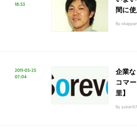
18:53
間に使
By
okappa
2011-05-25
企業な
07:04
コマー
里】
By
yukari0