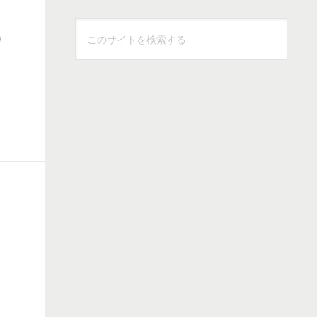
こ
り
の
サ
イ
ト
を
検
索
す
る