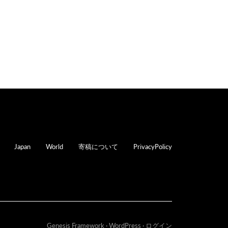
oter
Japan
World
寄稿について
PrivacyPolicy
Genesis Framework
·
WordPress
·
ログイン