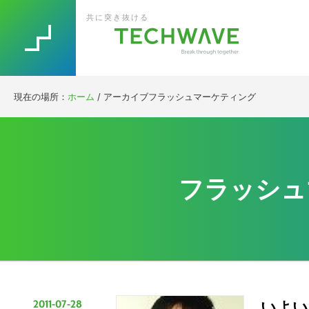
Skip
Skip
Skip
Skip
共に突き抜ける
to
to
to
to
primary
main
primary
footer
navigation
content
sidebar
現在の場所：
ホーム
/
アーカイブフラッシュマーケティング
フラッシュ
2011-07-28
いよい