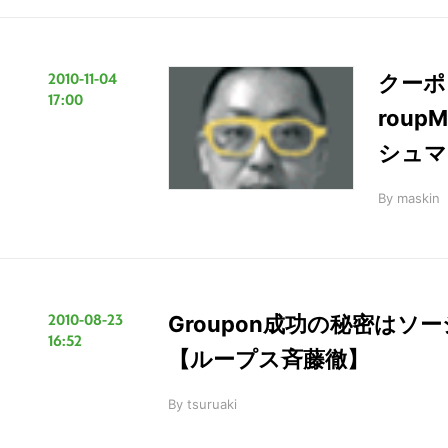
の
サ
2010-11-04
クーポ
イ
17:00
ト
rou
を
シュマ
検
索
By
maskin
す
る
2010-08-23
Groupon成功の秘密は
16:52
【ループス斉藤徹】
By
tsuruaki