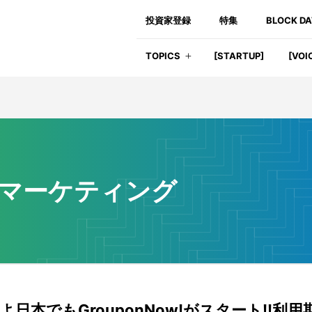
投資家登録
特集
BLOCK D
TOPICS
[STARTUP]
[VOI
マーケティング
よ日本でもGrouponNow!がスタート!!利用