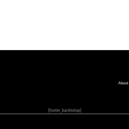
Fo
About
[footer_backtotop]