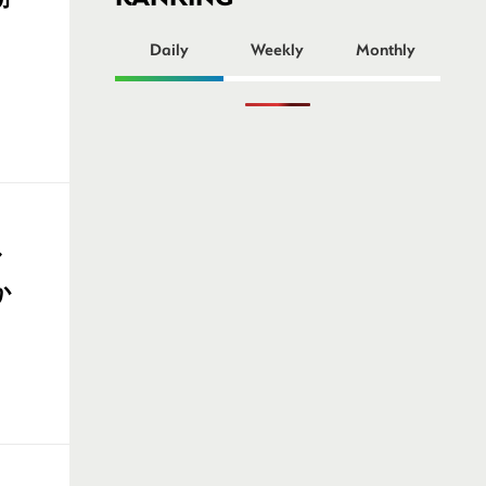
ー
Daily
Weekly
Monthly
ル
か