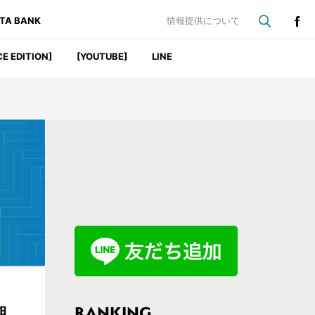
ATA BANK
情報提供について
CE EDITION]
[YOUTUBE]
LINE
最
初
の
サ
イ
ド
バ
RANKING
期