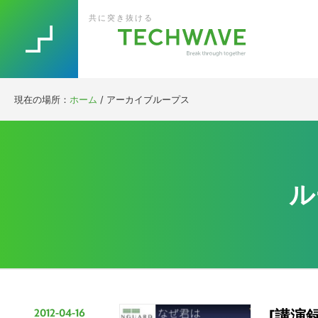
Skip
Skip
Skip
Skip
共に突き抜ける
to
to
to
to
primary
main
primary
footer
navigation
content
sidebar
現在の場所：
ホーム
/
アーカイブループス
ル
2012-04-16
[講演