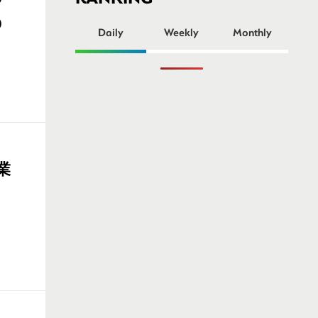
ー
@
Daily
Weekly
Monthly
業