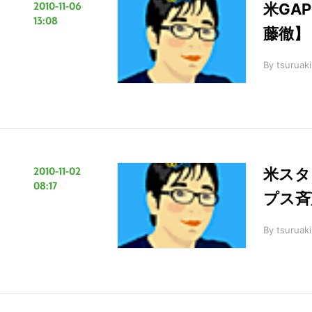
2010-11-06
米GA
ト
13:08
藤徹】
を
検
By
tsuruaki
索
す
る
2010-11-02
米スタ
08:17
プス斉
By
tsuruaki