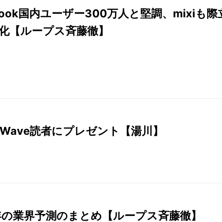
ebook国内ユーザー300万人と堅調、mixiも際
化【ループス斉藤徹】
hWave読者にプレゼント【湯川】
1年の業界予測のまとめ【ループス斉藤徹】