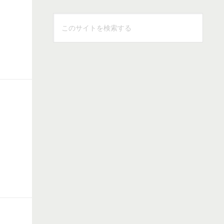
こ
の
サ
イ
ト
を
検
索
す
る