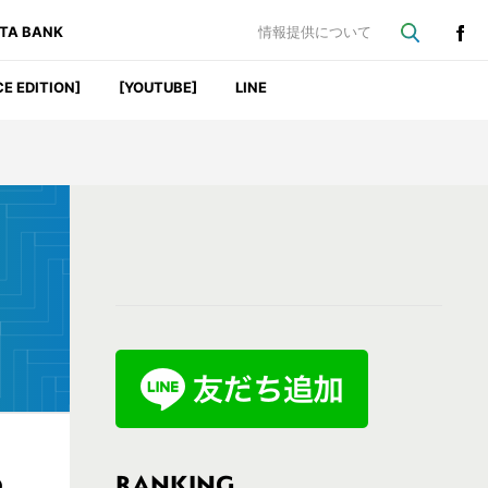
ATA BANK
情報提供について
CE EDITION]
[YOUTUBE]
LINE
最
初
の
サ
イ
ド
バ
RANKING
の