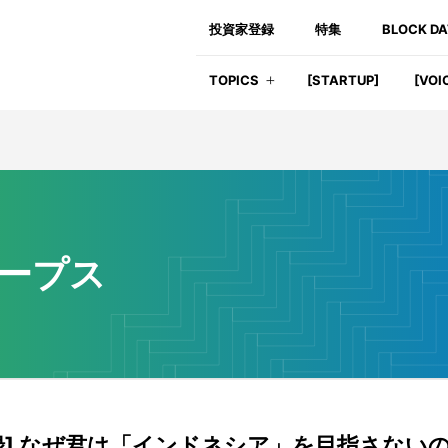
投資家登録
特集
BLOCK D
TOPICS
[STARTUP]
[VOI
ープス
録] なぜ君は「インドネシア」を目指さない