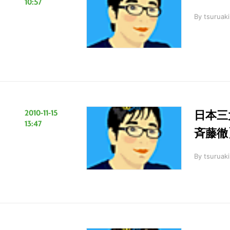
10:57
By
tsuruaki
2010-11-15
日本三
13:47
斉藤徹
By
tsuruaki
こ
の
サ
イ