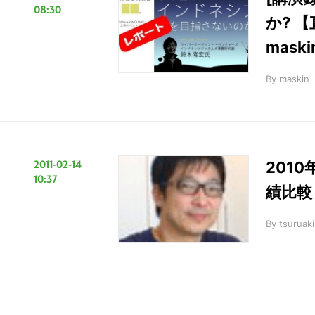
08:30
か? 
maski
By
maskin
2011-02-14
2010
10:37
績比較
By
tsuruaki