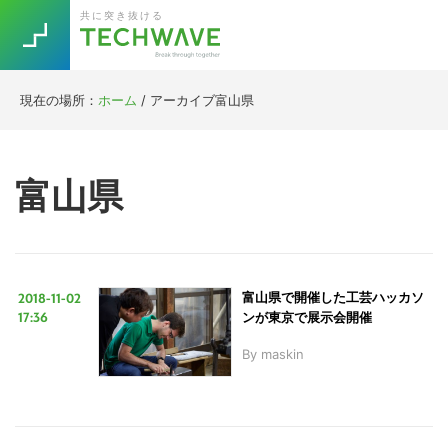
Skip
Skip
Skip
Skip
共に突き抜ける
to
to
to
to
primary
main
primary
footer
navigation
content
sidebar
現在の場所：
ホーム
/
アーカイブ富山県
Trend
今話題の注目キーワード
Keywords
富山県
5G
Asana
テレワーク
TOPICS
ニューノーマル
2018-11-02
富山県で開催した工芸ハッカソ
[Startup]
RE:LIFE
17:36
ンが東京で展示会開催
By
maskin
[Voice Edition]
Re:Work
Daily
Weekly
Monthly
[YouTube]
AI