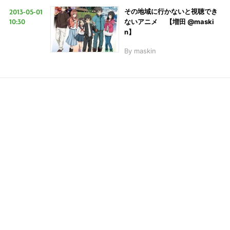
2013-05-01
その地域に行かないと視聴でき
10:30
ないアニメ 【増田 @maski
n】
LINE
暗号資産
By
maskin
投資家登録
Drone
特集
VR/AR
Block Data Bank
こ
の
サ
イ
ト
を