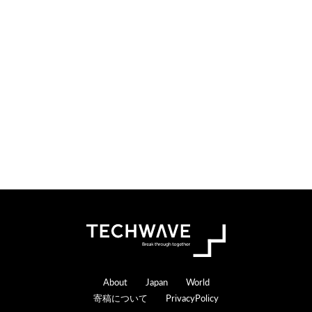
検
索
す
る
Footer
About
Japan
World
寄稿について
PrivacyPolicy