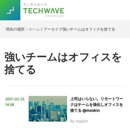
Skip
Skip
Skip
Skip
共に突き抜ける
to
to
to
to
primary
main
primary
footer
navigation
content
sidebar
現在の場所：
ホーム
/
アーカイブ強いチームはオフィスを捨てる
Trend
今話題の注目キーワード
Keywords
強いチームはオフィスを
捨てる
5G
Asana
テレワーク
TOPICS
ニューノーマル
[Startup]
RE:LIFE
2017-02-23
上司はいらない。リモートワー
14:58
クはチームを強化しオフィスを
[Voice Edition]
Re:Work
捨てる @maskin
Daily
Weekly
Monthly
By
maskin
[YouTube]
AI