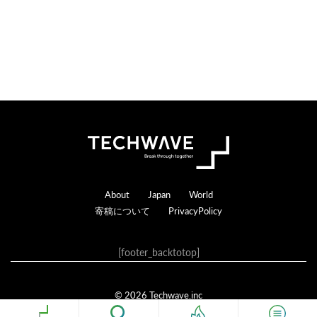
る
Footer
About
Japan
World
寄稿について
PrivacyPolicy
[footer_backtotop]
© 2026 Techwave.inc
Genesis Framework
·
WordPress
·
ログイン