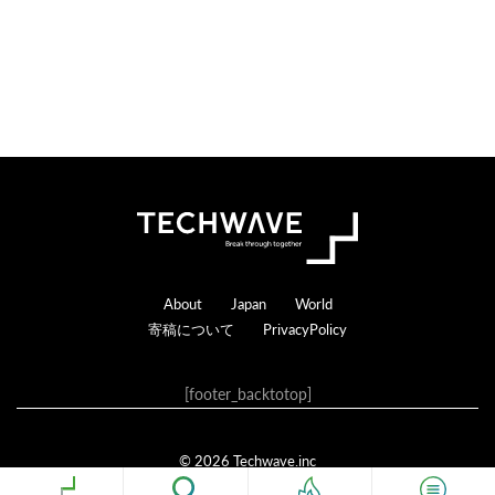
る
Footer
About
Japan
World
寄稿について
PrivacyPolicy
[footer_backtotop]
© 2026 Techwave.inc
Genesis Framework
·
WordPress
·
ログイン