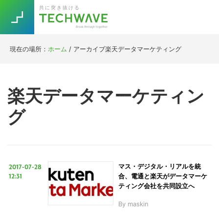
Skip
Skip
Skip
Skip
共に突き抜ける
to
to
to
to
primary
main
primary
footer
navigation
content
sidebar
現在の場所：
ホーム
/
アーカイブ楽天データマーケティング
Trend
今話題の注目キーワード
Keywords
楽天データマーケティン
グ
5G
Asana
テレワーク
TOPICS
ニューノーマル
[Startup]
RE:LIFE
2017-07-28
マス・デジタル・リアルを統
12:31
合、電通と楽天がデータマーケ
[Voice Edition]
Re:Work
ティング会社を共同設立へ
Daily
Weekly
Monthly
By
maskin
[YouTube]
AI