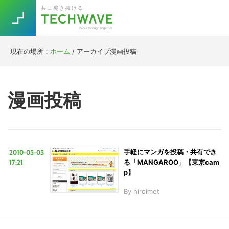
Skip
Skip
Skip
Skip
共に突き抜ける
to
to
to
to
primary
main
primary
footer
navigation
content
sidebar
現在の場所：
ホーム
/
アーカイブ漫画投稿
Trend
今話題の注目キーワード
Keywords
漫画投稿
5G
Asana
テレワーク
TOPICS
ニューノーマル
2010-03-03
手軽にマンガを投稿・共有でき
[Startup]
RE:LIFE
17:21
る「MANGAROO」【東京cam
p】
By
hiroimet
[Voice Edition]
Re:Work
Daily
Weekly
Monthly
[YouTube]
AI