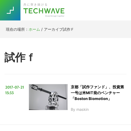
Skip
Skip
Skip
Skip
共に突き抜ける
to
to
to
to
primary
main
primary
footer
navigation
content
sidebar
現在の場所：
ホーム
/
アーカイブ試作Ｆ
Trend
今話題の注目キーワード
Keywords
試作ｆ
5G
Asana
テレワーク
TOPICS
ニューノーマル
2017-07-21
京都「試作ファンド」、投資第
[Startup]
RE:LIFE
15:33
一号は米MIT発のベンチャー
「Boston Biomotion」
By
maskin
[Voice Edition]
Re:Work
Daily
Weekly
Monthly
[YouTube]
AI