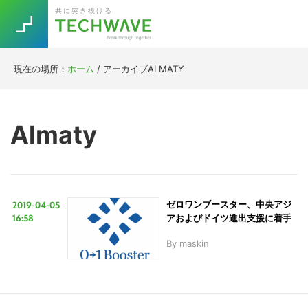
Skip
Skip
Skip
Skip
共に突き抜ける
to
to
to
to
primary
main
primary
footer
navigation
content
sidebar
現在の場所：
ホーム
/
アーカイブALMATY
Trend
今話題の注目キーワード
Keywords
Almaty
5G
Asana
テレワーク
TOPICS
ニューノーマル
2019-04-05
ゼロワンブースター、中央アジ
[Startup]
RE:LIFE
16:58
アおよびドイツ進出支援に着手
By
maskin
[Voice Edition]
Re:Work
Daily
Weekly
Monthly
[YouTube]
AI