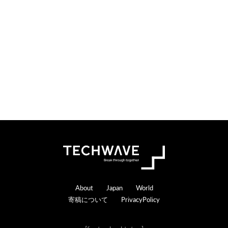
Footer
About
Japan
World
寄稿について
PrivacyPolicy