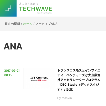
Skip
Skip
Skip
Skip
共に突き抜ける
to
to
to
to
primary
main
primary
footer
navigation
content
sidebar
現在の場所：
ホーム
/
アーカイブANA
Trend
今話題の注目キーワード
Keywords
ANA
5G
Asana
テレワーク
TOPICS
ニューノーマル
2017-09-21
トランスコスモスとインフィニ
[Startup]
RE:LIFE
08:13
ティ・ベンチャーズが大企業連
携アクセラレータープログラム
「DEC Studio（デックスタジ
[Voice Edition]
Re:Work
オ）」設立
Daily
Weekly
Monthly
By
maskin
[YouTube]
AI