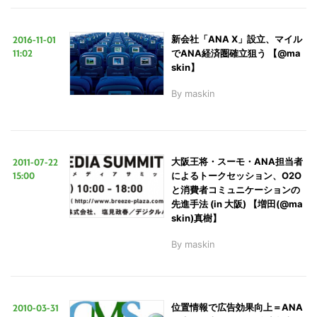
2016-11-01
新会社「ANA X」設立、マイル
LINE
暗号資産
11:02
でANA経済圏確立狙う 【@ma
skin】
By
maskin
投資家登録
Drone
特集
VR/AR
2011-07-22
大阪王将・スーモ・ANA担当者
15:00
によるトークセッション、O2O
と消費者コミュニケーションの
Block Data Bank
先進手法 (in 大阪) 【増田(@ma
skin)真樹】
By
maskin
2010-03-31
位置情報で広告効果向上＝ANA