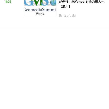
11:02
が先行、米Yahoo!も全力投入へ
【湯川】
こ
By
tsuruaki
の
サ
イ
ト
を
検
索
す
る