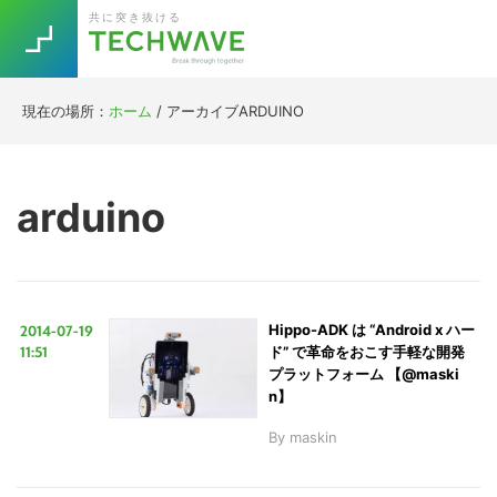
Skip
Skip
Skip
Skip
共に突き抜ける
to
to
to
to
primary
main
primary
footer
navigation
content
sidebar
現在の場所：
ホーム
/
アーカイブARDUINO
Trend
今話題の注目キーワード
Keywords
arduino
5G
Asana
テレワーク
TOPICS
ニューノーマル
2014-07-19
Hippo-ADK は “Android x ハー
[Startup]
RE:LIFE
11:51
ド” で革命をおこす手軽な開発
プラットフォーム 【@maski
n】
[Voice Edition]
Re:Work
By
maskin
Daily
Weekly
Monthly
[YouTube]
AI