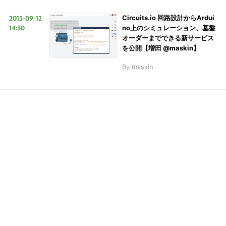
2013-09-12
Circuits.io 回路設計からArdui
14:30
no上のシミュレーション、基盤
LINE
暗号資産
オーダーまでできる新サービス
を公開【増田 @maskin】
By
maskin
投資家登録
Drone
特集
VR/AR
Block Data Bank
こ
の
サ
イ
ト
を