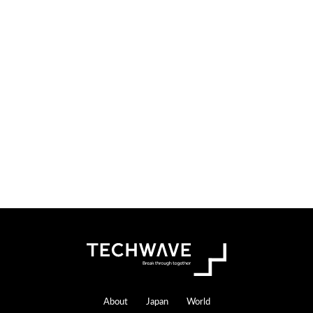
検
索
す
る
Footer
About
Japan
World