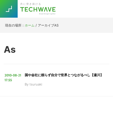
Skip
Skip
Skip
Skip
共に突き抜ける
to
to
to
to
primary
main
primary
footer
navigation
content
sidebar
現在の場所：
ホーム
/
アーカイブAS
Trend
今話題の注目キーワード
Keywords
As
5G
Asana
テレワーク
TOPICS
ニューノーマル
2010-08-21
国や会社に頼らず自分で世界とつながるべし【湯川】
[Startup]
RE:LIFE
17:55
By
tsuruaki
[Voice Edition]
Re:Work
Daily
Weekly
Monthly
[YouTube]
AI