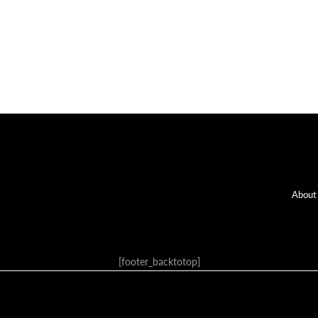
Fo
About
[footer_backtotop]