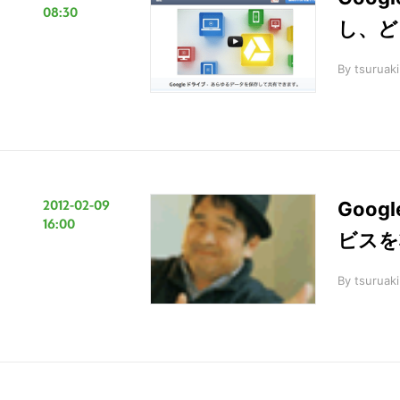
08:30
し、ど
By
tsuruaki
2012-02-09
Goo
16:00
ビスを
By
tsuruaki