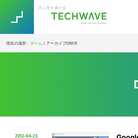
Skip
Skip
Skip
Skip
共に突き抜ける
to
to
to
to
primary
main
primary
footer
navigation
content
sidebar
現在の場所：
ホーム
/
アーカイブDRIVE
2012-04-25
Goo