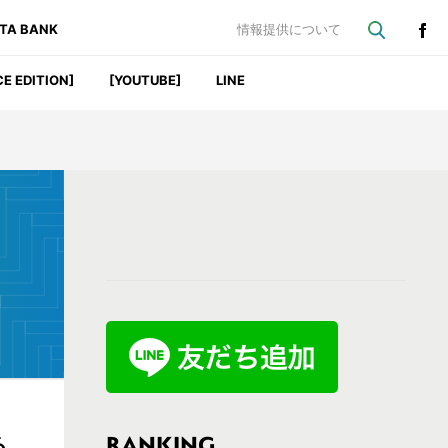
ATA BANK
情報提供について
CE EDITION]
[YOUTUBE]
LINE
最
初
の
サ
イ
ド
バ
RANKING
る