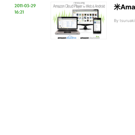
2011-03-29
米Am
16:21
By
tsuruaki
こ
の
サ
イ
ト
を
検
索
す