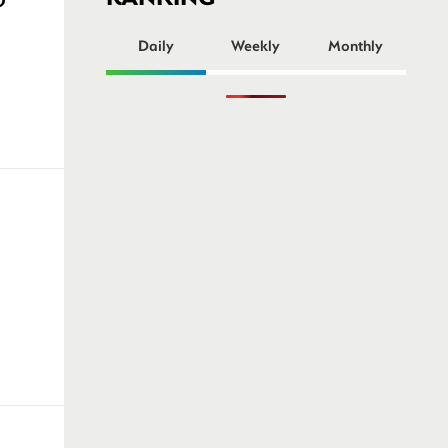
ー
Daily
Weekly
Monthly