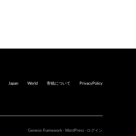
oter
Japan
World
寄稿について
PrivacyPolicy
Genesis Framework
·
WordPress
·
ログイン