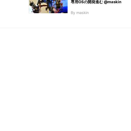
専用OSの開発進む @maskin
こ
By
maskin
の
サ
イ
ト
を
検
索
す
る