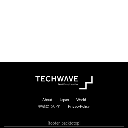
Footer
About
Japan
World
寄稿について
PrivacyPolicy
[footer_backtotop]