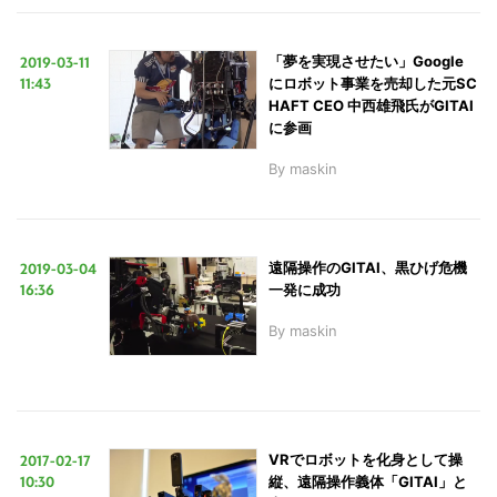
2019-03-11
「夢を実現させたい」Google
LINE
暗号資産
11:43
にロボット事業を売却した元SC
HAFT CEO 中西雄飛氏がGITAI
に参画
投資家登録
Drone
By
maskin
特集
VR/AR
2019-03-04
遠隔操作のGITAI、黒ひげ危機
16:36
一発に成功
Block Data Bank
By
maskin
2017-02-17
VRでロボットを化身として操
10:30
縦、遠隔操作義体「GITAI」と