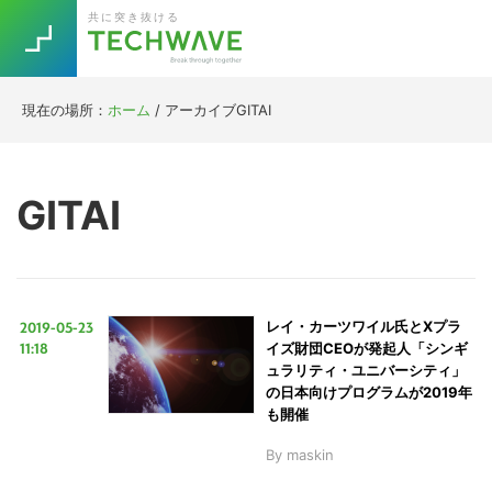
Skip
Skip
Skip
Skip
共に突き抜ける
to
to
to
to
primary
main
primary
footer
navigation
content
sidebar
現在の場所：
ホーム
/
アーカイブGITAI
Trend
今話題の注目キーワード
Keywords
GITAI
5G
Asana
テレワーク
TOPICS
ニューノーマル
2019-05-23
レイ・カーツワイル氏とXプラ
[Startup]
RE:LIFE
11:18
イズ財団CEOが発起人「シンギ
ュラリティ・ユニバーシティ」
の日本向けプログラムが2019年
[Voice Edition]
Re:Work
も開催
Daily
Weekly
Monthly
By
maskin
[YouTube]
AI