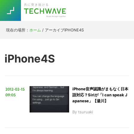
Skip
Skip
Skip
Skip
共に突き抜ける
to
to
to
to
primary
main
primary
footer
navigation
content
sidebar
現在の場所：
ホーム
/
アーカイブIPHONE4S
Trend
今話題の注目キーワード
Keywords
iPhone4S
5G
Asana
テレワーク
TOPICS
ニューノーマル
2012-02-15
iPhone音声認識がまもなく日本
[Startup]
RE:LIFE
09:05
語対応？Siriが「I can speak J
apanese」【湯川】
By
tsuruaki
[Voice Edition]
Re:Work
Daily
Weekly
Monthly
[YouTube]
AI