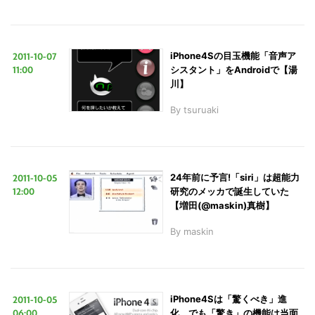
2011-10-07
iPhone4Sの目玉機能「音声ア
11:00
シスタント」をAndroidで【湯
川】
By
tsuruaki
2011-10-05
24年前に予言!「siri」は超能力
12:00
研究のメッカで誕生していた
【増田(@maskin)真樹】
By
maskin
こ
の
サ
2011-10-05
iPhone4Sは「驚くべき」進
イ
06:00
化 でも「驚き」の機能は当面