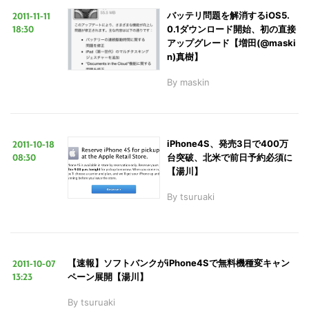
2011-11-11
バッテリ問題を解消するiOS5.
18:30
0.1ダウンロード開始、初の直接
アップグレード【増田(@maski
LINE
暗号資産
n)真樹】
By
maskin
投資家登録
Drone
特集
VR/AR
2011-10-18
iPhone4S、発売3日で400万
08:30
台突破、北米で前日予約必須に
【湯川】
Block Data Bank
By
tsuruaki
2011-10-07
【速報】ソフトバンクがiPhone4Sで無料機種変キャン
13:23
ペーン展開【湯川】
By
tsuruaki