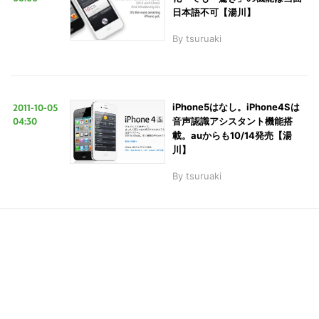
日本語不可【湯川】
ト
を
By
tsuruaki
検
索
す
2011-10-05
iPhone5はなし。iPhone4Sは
る
04:30
音声認識アシスタント機能搭
載。auからも10/14発売【湯
川】
By
tsuruaki