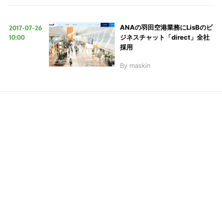
2017-07-26
ANAの羽田空港業務にLisBのビ
LINE
暗号資産
10:00
ジネスチャット「direct」全社
採用
By
maskin
投資家登録
Drone
特集
VR/AR
Block Data Bank
こ
の
サ
イ
ト
を