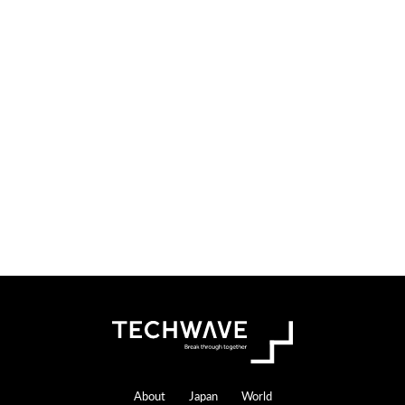
検
索
す
る
Footer
About
Japan
World