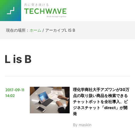
Skip
Skip
Skip
Skip
共に突き抜ける
to
to
to
to
primary
main
primary
footer
navigation
content
sidebar
現在の場所：
ホーム
/
アーカイブL IS B
Trend
今話題の注目キーワード
Keywords
L is B
5G
Asana
テレワーク
TOPICS
ニューノーマル
2017-09-11
理化学商社大手アズワンが30万
[Startup]
RE:LIFE
14:02
点の取り扱い商品を検索できる
チャットボットを全社導入、ビ
ジネスチャット「direct」が開
[Voice Edition]
Re:Work
発
Daily
Weekly
Monthly
By
maskin
[YouTube]
AI