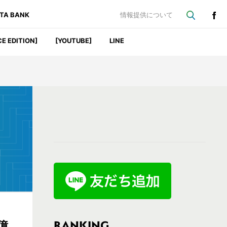
ATA BANK
情報提供について
CE EDITION]
[YOUTUBE]
LINE
最
初
の
サ
イ
ド
バ
RANKING
億