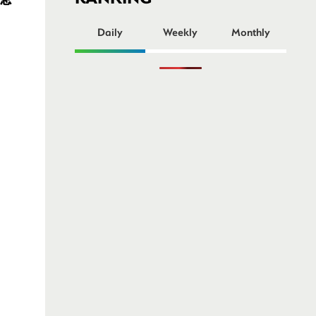
ー
Daily
Weekly
Monthly