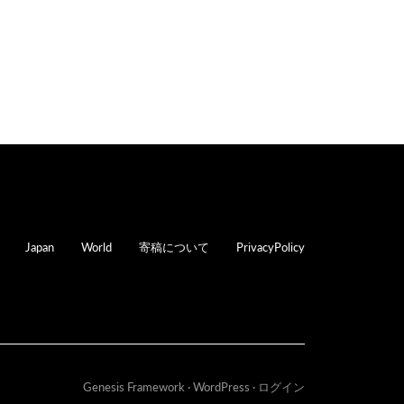
oter
Japan
World
寄稿について
PrivacyPolicy
Genesis Framework
·
WordPress
·
ログイン