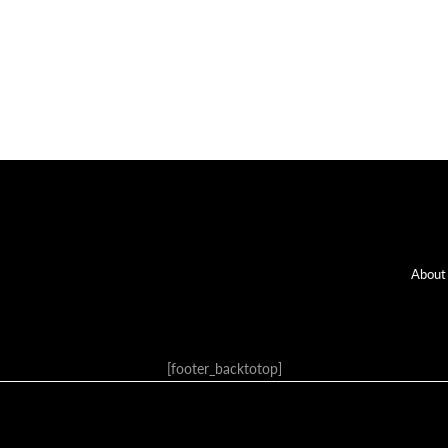
Fo
About
[footer_backtotop]