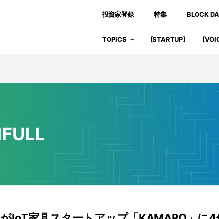
投資家登録
特集
BLOCK D
TOPICS
[STARTUP]
[VOI
IFULL
ULLがIoT家具スタートアップ「KAMARQ」に4