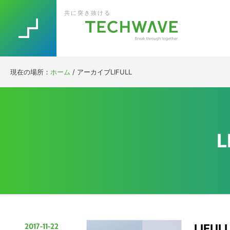
Skip
Skip
Skip
Skip
共に突き抜ける
to
to
to
to
primary
main
primary
footer
navigation
content
sidebar
現在の場所：
ホーム
/
アーカイブLIFULL
L
2017-11-22
LIF