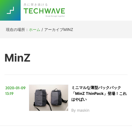
Skip
Skip
Skip
Skip
共に突き抜ける
to
to
to
to
primary
main
primary
footer
navigation
content
sidebar
現在の場所：
ホーム
/
アーカイブMINZ
Trend
今話題の注目キーワード
Keywords
MinZ
5G
Asana
テレワーク
TOPICS
ニューノーマル
2020-01-09
ミニマルな薄型バックパック
[Startup]
RE:LIFE
13:19
「MinZ ThinPack」登場！これ
はやばい
By
maskin
[Voice Edition]
Re:Work
Daily
Weekly
Monthly
[YouTube]
AI