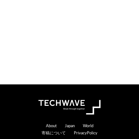
検
索
す
る
Footer
About
Japan
World
寄稿について
PrivacyPolicy