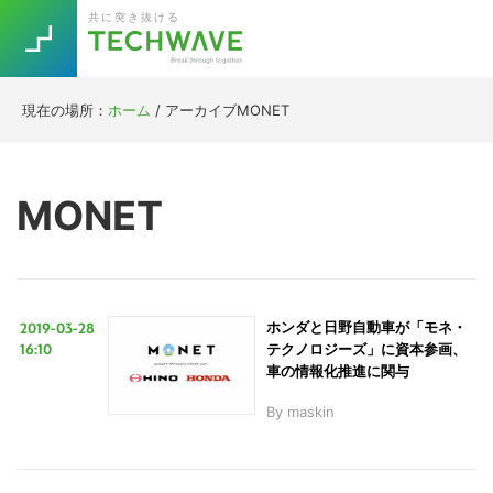
Skip
Skip
Skip
Skip
共に突き抜ける
to
to
to
to
primary
main
primary
footer
navigation
content
sidebar
現在の場所：
ホーム
/
アーカイブMONET
Trend
今話題の注目キーワード
Keywords
MONET
5G
Asana
テレワーク
TOPICS
ニューノーマル
2019-03-28
ホンダと日野自動車が「モネ・
[Startup]
RE:LIFE
16:10
テクノロジーズ」に資本参画、
車の情報化推進に関与
By
maskin
[Voice Edition]
Re:Work
Daily
Weekly
Monthly
[YouTube]
AI