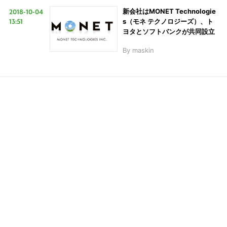
2018-10-04
新会社はMONET Technologie
13:51
s（モネ テクノロジーズ）、ト
ヨタとソフトバンクが共同設立
LINE
暗号資産
By
maskin
投資家登録
Drone
特集
VR/AR
Block Data Bank
こ
の
サ
イ
ト
を